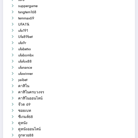
suppergame
tangtem168
temmax69
UFA11k
ufa191
Ufa89bet
ufa9r
ufabetxx
ufabombx
ufafox88
ufanance
ufawinner
yaibet
คาสิโน
คาสิโนครบวงจร
คาสิโนออนไลน์
จ๊วด 69
ซอยเบท
ซีเกมส์68
ดูหนัง
ดูหนังออนไลน์
ถูกหวย88