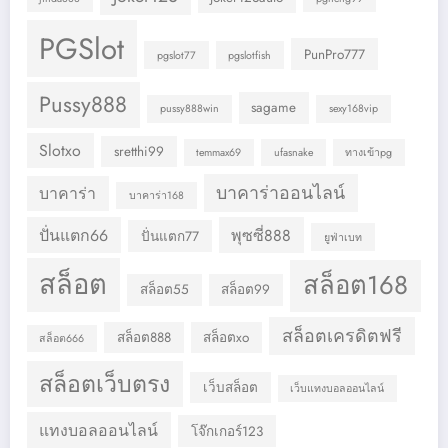
PGSlot
PunPro777
pgslot77
pgslotfish
Pussy888
sagame
pussy888win
sexy168vip
Slotxo
sretthi99
temmax69
ufasnake
ทางเข้าpg
บาคาร่าออนไลน์
บาคาร่า
บาคาร่า168
ปั่นแตก66
พุซซี่888
ปั่นแตก77
ยูฟ่าเบท
สล็อต
สล็อต168
สล็อต55
สล็อต99
สล็อตเครดิตฟรี
สล็อต888
สล็อตxo
สล็อต666
สล็อตเว็บตรง
เว็บสล็อต
เว็บแทงบอลออนไลน์
แทงบอลออนไลน์
โจ๊กเกอร์123