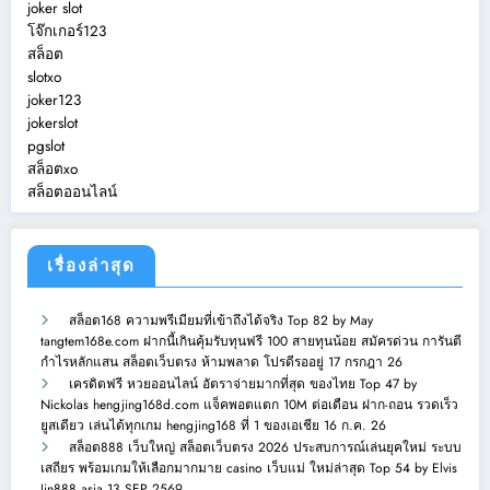
joker slot
โจ๊กเกอร์123
สล็อต
slotxo
joker123
jokerslot
pgslot
สล็อตxo
สล็อตออนไลน์
เรื่องล่าสุด
สล็อต168 ความพรีเมียมที่เข้าถึงได้จริง Top 82 by May
tangtem168e.com ฝากนี้เกินคุ้มรับทุนฟรี 100 สายทุนน้อย สมัครด่วน การันตี
กำไรหลักแสน สล็อตเว็บตรง ห้ามพลาด โปรดีรออยู่ 17 กรกฎา 26
เครดิตฟรี หวยออนไลน์ อัตราจ่ายมากที่สุด ของไทย Top 47 by
Nickolas hengjing168d.com แจ็คพอตแตก 10M ต่อเดือน ฝาก-ถอน รวดเร็ว
ยูสเดียว เล่นได้ทุกเกม hengjing168 ที่ 1 ของเอเชีย 16 ก.ค. 26
สล็อต888 เว็บใหญ่ สล็อตเว็บตรง 2026 ประสบการณ์เล่นยุคใหม่ ระบบ
เสถียร พร้อมเกมให้เลือกมากมาย casino เว็บแม่ ใหม่ล่าสุด Top 54 by Elvis
Jin888.asia 13 SEP 2569