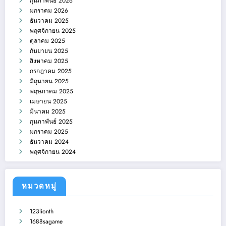
กุมภาพันธ์ 2026
มกราคม 2026
ธันวาคม 2025
พฤศจิกายน 2025
ตุลาคม 2025
กันยายน 2025
สิงหาคม 2025
กรกฎาคม 2025
มิถุนายน 2025
พฤษภาคม 2025
เมษายน 2025
มีนาคม 2025
กุมภาพันธ์ 2025
มกราคม 2025
ธันวาคม 2024
พฤศจิกายน 2024
หมวดหมู่
123lionth
1688sagame