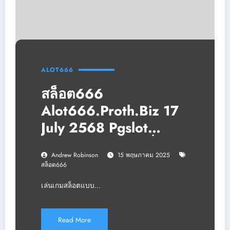
ALOT666
สล็อต666
Alot666.proth.biz 17
July 2568 Pgslot
บริการเกมคาสิโนที่โบนัส
Andrew Robinson
15 พฤษภาคม 2025
สูงที่สุด โบนัสแตกง่าย มี
สล็อต666
ทีมซัพพอต 24 ช.ม. คัด
เล่นเกมสล็อตแบบ…
ค่ายและเกมคาสิโนที่ดี
ที่สุดไว้ที่เดียว สล็อต666
Read More
สมัครง่าย ทำกำไรดี Top