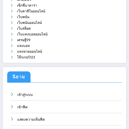
เซ็กซี่บาคาร่า
เว็บคาสิโนออนไลน์
เว็บพนัน
เว็บพนันออนไลน์
เว็บสล็อต
เว็บแทงบอลออนไลน์
เศรษฐี99
แทงบอล
แทงหวยออนไลน์
โจ๊กเกอร์123
นิยาม
เข้าสู่ระบบ
เข้าฟีด
แสดงความเห็นฟีด