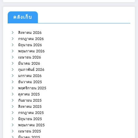
คลังเก็บ
สิงหาคม 2026
กรกฎาคม 2026
มิถุนายน 2026
พฤษภาคม 2026
เมษายน 2026
มีนาคม 2026
กุมภาพันธ์ 2026
มกราคม 2026
ธันวาคม 2025
พฤศจิกายน 2025
ตุลาคม 2025
กันยายน 2025
สิงหาคม 2025
กรกฎาคม 2025
มิถุนายน 2025
พฤษภาคม 2025
เมษายน 2025
มีนาคม 2025