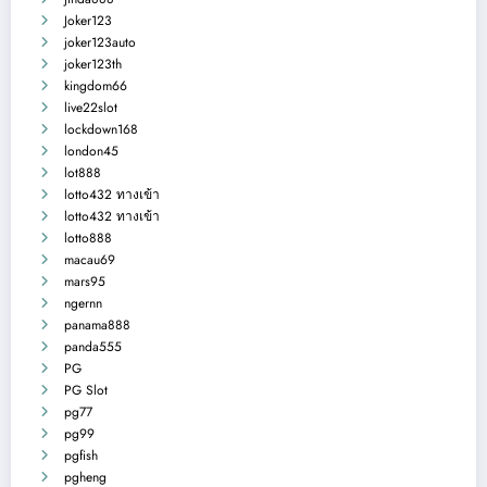
Joker123
joker123auto
joker123th
kingdom66
live22slot
lockdown168
london45
lot888
lotto432 ทางเข้า
lotto432 ทางเข้า
lotto888
macau69
mars95
ngernn
panama888
panda555
PG
PG Slot
pg77
pg99
pgfish
pgheng