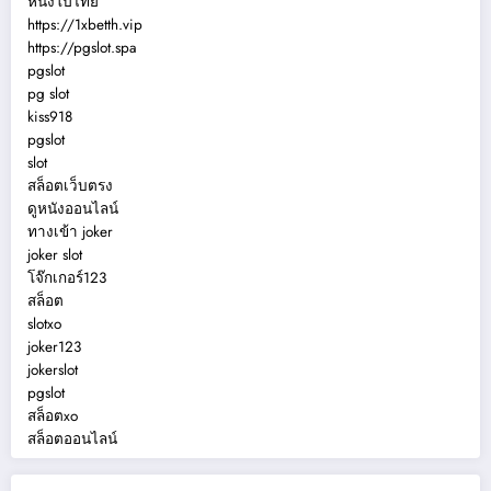
หนังโป๊ไทย
https://1xbetth.vip
https://pgslot.spa
pgslot
pg slot
kiss918
pgslot
slot
สล็อตเว็บตรง
ดูหนังออนไลน์
ทางเข้า joker
joker slot
โจ๊กเกอร์123
สล็อต
slotxo
joker123
jokerslot
pgslot
สล็อตxo
สล็อตออนไลน์