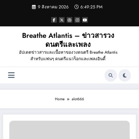
Skip
9 สิงหาคม 2026
6:49:25 PM
to
content
Breathe Atlantis – ข่าวสารวง
ดนตรีและเพลง
อัปเดตข่าวสารและเนื้อหาของวงดนตรี Breathe Atlantis
สำหรับแฟนๆ ดนตรีแนวร็อกและเพลงอินดี้
Home
alot666