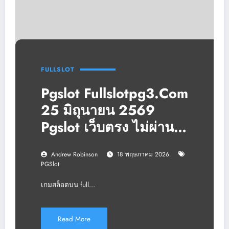
FULLSLOT
Pgslot Fullslotpg3.com
25 มิถุนายน 2569
Pgslot เว็บตรง ไม่ผ่าน
เอเย่นต์ ส่งตรงจาก
Andrew Robinson
18 พฤษภาคม 2026
PGSOFT โปรโมชั่น
PGSlot
สล็อตpg แจกเครดิตฟรี
เกมสล็อตบน full…
พร้อมให้คำปรึกษา 24
ช.ม. โบนัสสูง ทดลอง
Read More
เล่นฟรี Fullslot สมัครวัน