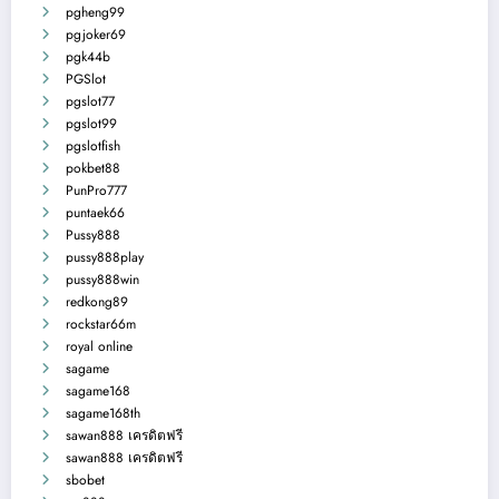
pgheng99
pgjoker69
pgk44b
PGSlot
pgslot77
pgslot99
pgslotfish
pokbet88
PunPro777
puntaek66
Pussy888
pussy888play
pussy888win
redkong89
rockstar66m
royal online
sagame
sagame168
sagame168th
sawan888 เครดิตฟรี
sawan888 เครดิตฟรี
sbobet