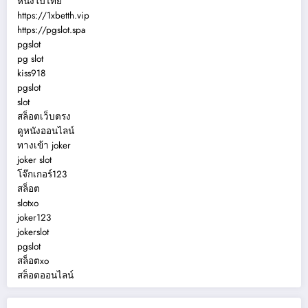
หนังโป๊ไทย
https://1xbetth.vip
https://pgslot.spa
pgslot
pg slot
kiss918
pgslot
slot
สล็อตเว็บตรง
ดูหนังออนไลน์
ทางเข้า joker
joker slot
โจ๊กเกอร์123
สล็อต
slotxo
joker123
jokerslot
pgslot
สล็อตxo
สล็อตออนไลน์