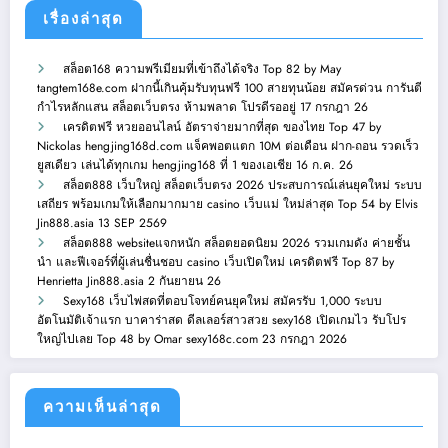
เรื่องล่าสุด
สล็อต168 ความพรีเมียมที่เข้าถึงได้จริง Top 82 by May
tangtem168e.com ฝากนี้เกินคุ้มรับทุนฟรี 100 สายทุนน้อย สมัครด่วน การันตี
กำไรหลักแสน สล็อตเว็บตรง ห้ามพลาด โปรดีรออยู่ 17 กรกฎา 26
เครดิตฟรี หวยออนไลน์ อัตราจ่ายมากที่สุด ของไทย Top 47 by
Nickolas hengjing168d.com แจ็คพอตแตก 10M ต่อเดือน ฝาก-ถอน รวดเร็ว
ยูสเดียว เล่นได้ทุกเกม hengjing168 ที่ 1 ของเอเชีย 16 ก.ค. 26
สล็อต888 เว็บใหญ่ สล็อตเว็บตรง 2026 ประสบการณ์เล่นยุคใหม่ ระบบ
เสถียร พร้อมเกมให้เลือกมากมาย casino เว็บแม่ ใหม่ล่าสุด Top 54 by Elvis
Jin888.asia 13 SEP 2569
สล็อต888 websiteแจกหนัก สล็อตยอดนิยม 2026 รวมเกมดัง ค่ายชั้น
นำ และฟีเจอร์ที่ผู้เล่นชื่นชอบ casino เว็บเปิดใหม่ เครดิตฟรี Top 87 by
Henrietta Jin888.asia 2 กันยายน 26
Sexy168 เว็บไพ่สดที่ตอบโจทย์คนยุคใหม่ สมัครรับ 1,000 ระบบ
อัตโนมัติเจ้าแรก บาคาร่าสด ดีลเลอร์สาวสวย sexy168 เปิดเกมไว รับโปร
ใหญ่ไปเลย Top 48 by Omar sexy168c.com 23 กรกฎา 2026
ความเห็นล่าสุด