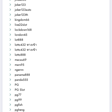
Joker123
joker123auto
joker123th
kingdom66
live22slot
lockdown168
london45
lot888
lotto432 ทางเข้า
lotto432 ทางเข้า
lotto888
macau69
mars95
ngernn
panama888
panda555
PG
PG Slot
pg77
pg99
pgfish
pgheng