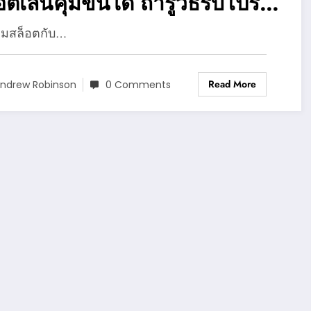
อตเล่นคุ้มขึ้นได้ ถ้ารู้วิธีรับโปร
ถูกจังหวะ เครดิตฟรี Top 6 by
กมสล็อตกับ…
li pgslot77.world 1 เม.ย. 69
ันออนไลน์
Read More
ndrew Robinson
0 Comments