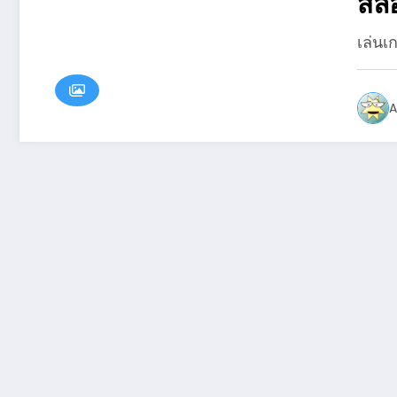
สล็
ให้
เล่นเ
Les
พน
A