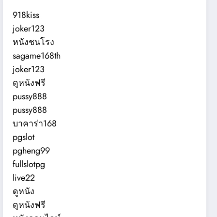
918kiss
joker123
หนังชนโรง
sagame168th
joker123
ดูหนังฟรี
pussy888
pussy888
บาคาร่า168
pgslot
pgheng99
fullslotpg
live22
ดูหนัง
ดูหนังฟรี