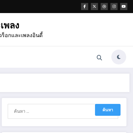
ะเพลง
ร็อกและเพลงอินดี้