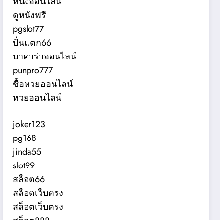
หนังออนไลน์
ดูหนังฟรี
pgslot77
ปั่นแตก66
บาคาร่าออนไลน์
punpro777
ซื้อหวยออนไลน์
หวยออนไลน์
joker123
pg168
jinda55
slot99
สล็อต66
สล็อตเว็บตรง
สล็อตเว็บตรง