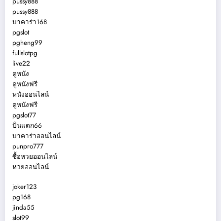
pussy888
pussy888
บาคาร่า168
pgslot
pgheng99
fullslotpg
live22
ดูหนัง
ดูหนังฟรี
หนังออนไลน์
ดูหนังฟรี
pgslot77
ปั่นแตก66
บาคาร่าออนไลน์
punpro777
ซื้อหวยออนไลน์
หวยออนไลน์
joker123
pg168
jinda55
slot99