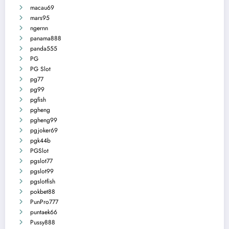
macau69
mars95
ngernn
panama888
panda555
PG
PG Slot
pg77
pg99
pgfish
pgheng
pgheng99
pgjoker69
pgk44b
PGSlot
pgslot77
pgslot99
pgslotfish
pokbet88
PunPro777
puntaek66
Pussy888