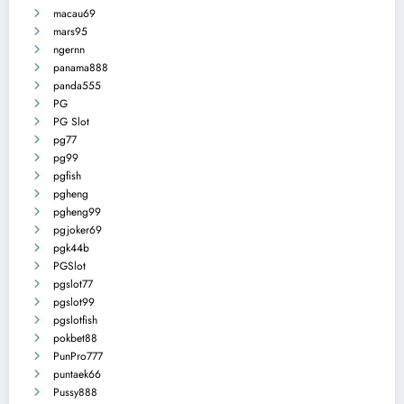
macau69
mars95
ngernn
panama888
panda555
PG
PG Slot
pg77
pg99
pgfish
pgheng
pgheng99
pgjoker69
pgk44b
PGSlot
pgslot77
pgslot99
pgslotfish
pokbet88
PunPro777
puntaek66
Pussy888