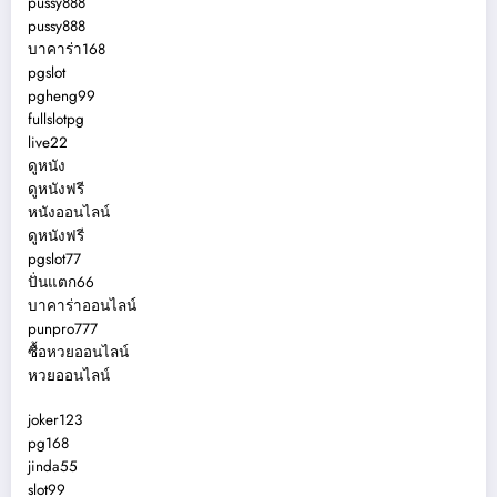
pussy888
pussy888
บาคาร่า168
pgslot
pgheng99
fullslotpg
live22
ดูหนัง
ดูหนังฟรี
หนังออนไลน์
ดูหนังฟรี
pgslot77
ปั่นแตก66
บาคาร่าออนไลน์
punpro777
ซื้อหวยออนไลน์
หวยออนไลน์
joker123
pg168
jinda55
slot99