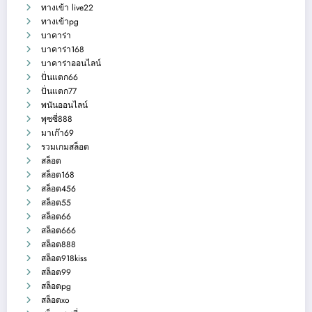
ทางเข้า live22
ทางเข้าpg
บาคาร่า
บาคาร่า168
บาคาร่าออนไลน์
ปั่นแตก66
ปั่นแตก77
พนันออนไลน์
พุซซี่888
มาเก๊า69
รวมเกมสล็อต
สล็อต
สล็อต168
สล็อต456
สล็อต55
สล็อต66
สล็อต666
สล็อต888
สล็อต918kiss
สล็อต99
สล็อตpg
สล็อตxo