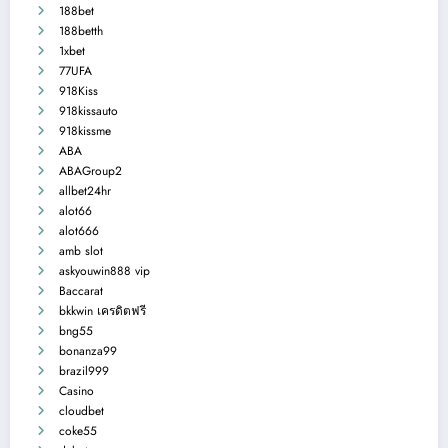
188bet
188betth
1xbet
77UFA
918Kiss
918kissauto
918kissme
ABA
ABAGroup2
allbet24hr
alot66
alot666
amb slot
askyouwin888 vip
Baccarat
bkkwin เครดิตฟรี
bng55
bonanza99
brazil999
Casino
cloudbet
coke55