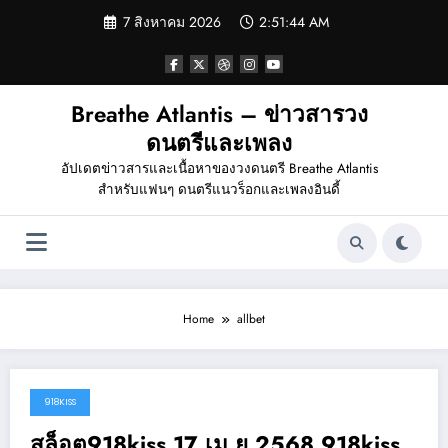
Skip
7 สิงหาคม 2026
2:51:44 AM
to
content
Breathe Atlantis – ข่าวสารวง
ดนตรีและเพลง
อัปเดตข่าวสารและเนื้อหาของวงดนตรี Breathe Atlantis
สำหรับแฟนๆ ดนตรีแนวร็อกและเพลงอินดี้
Home
allbet
918KISS
11 มีนาคม 2025
สล็อต918kiss 17 เม.ย 2568 918kiss