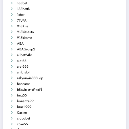
188bet
188betth
1xbet
77UFA
918Kiss
918kissauto
918kissme
ABA
ABAGroup2
allbet24hr
alot66
alot666
amb slot
askyouwin888 vip
Baccarat
bkkwin เครดิตฟรี
bng55
bonanza99
brazil999
Casino
cloudbet
coke55