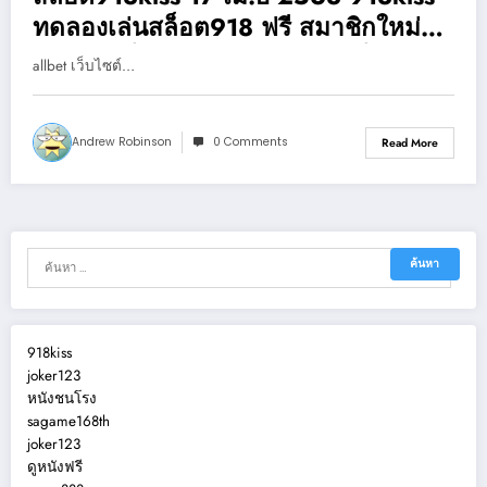
ทดลองเล่นสล็อต918 ฟรี สมาชิกใหม่รับ
100% สล็อต918kissรวมเกมสล็อต ยิง
allbet เว็บไซต์…
ปลา เล่นง่าย 918kiss บริการสุดพรีเมี่ยม
Top 75 by Florentina allbet24hr.win
Andrew Robinson
0 Comments
Read More
918kiss
joker123
หนังชนโรง
sagame168th
joker123
ดูหนังฟรี