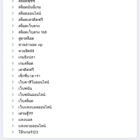
สล็อตพุซซี่
สล็อตมันนี่เกม
สล็อตออนไลน์
สล็อตเครดิตฟรี
สล็อตเว็บตรง
สล็อตเว็บตรง 168
สูตรสล็อต
หวยฮานอย vip
หวยฮิต88
เกมยิงปลา
เกมสล็อต
เครดิตฟรี
เซ็กซี่บาคาร่า
เว็บคาสิโนออนไลน์
เว็บพนัน
เว็บพนันออนไลน์
เว็บสล็อต
เว็บแทงบอลออนไลน์
เศรษฐี99
แทงบอล
แทงหวยออนไลน์
โจ๊กเกอร์123