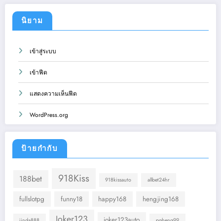
นิยาม
เข้าสู่ระบบ
เข้าฟีด
แสดงความเห็นฟีด
WordPress.org
ป้ายกำกับ
918Kiss
188bet
918kissauto
allbet24hr
fullslotpg
funny18
happy168
hengjing168
Joker123
joker123auto
jinda888
pgheng99