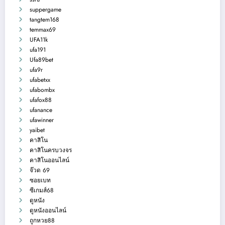
suppergame
tangtem168
temmax69
UFA11k
ufa191
Ufa89bet
ufa9r
ufabetxx
ufabombx
ufafox88
ufanance
ufawinner
yaibet
คาสิโน
คาสิโนครบวงจร
คาสิโนออนไลน์
จ๊วด 69
ซอยเบท
ซีเกมส์68
ดูหนัง
ดูหนังออนไลน์
ถูกหวย88