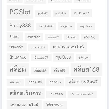
PGSlot
PunPro777
pgslot77
pgslotfish
Pussy888
sagame
pussy888win
sexy168vip
Slotxo
sretthi99
temmax69
ufasnake
ทางเข้าpg
บาคาร่าออนไลน์
บาคาร่า
บาคาร่า168
ปั่นแตก66
พุซซี่888
ปั่นแตก77
ยูฟ่าเบท
สล็อต
สล็อต168
สล็อต55
สล็อต99
สล็อตเครดิตฟรี
สล็อต888
สล็อตxo
สล็อต666
สล็อตเว็บตรง
เว็บสล็อต
เว็บแทงบอลออนไลน์
แทงบอลออนไลน์
โจ๊กเกอร์123