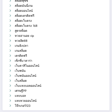
สล็อตพุซซี่
สล็อตมันนี่เกม
สล็อตออนไลน์
สล็อตเครดิตฟรี
สล็อตเว็บตรง
สล็อตเว็บตรง 168
สูตรสล็อต
หวยฮานอย vip
หวยฮิต88
เกมยิงปลา
เกมสล็อต
เครดิตฟรี
เซ็กซี่บาคาร่า
เว็บคาสิโนออนไลน์
เว็บพนัน
เว็บพนันออนไลน์
เว็บสล็อต
เว็บแทงบอลออนไลน์
เศรษฐี99
แทงบอล
แทงหวยออนไลน์
โจ๊กเกอร์123