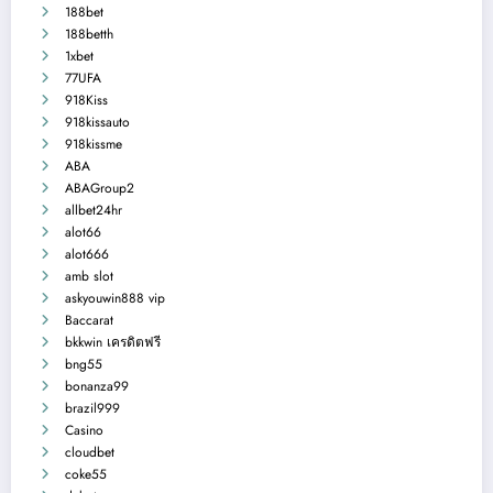
188bet
188betth
1xbet
77UFA
918Kiss
918kissauto
918kissme
ABA
ABAGroup2
allbet24hr
alot66
alot666
amb slot
askyouwin888 vip
Baccarat
bkkwin เครดิตฟรี
bng55
bonanza99
brazil999
Casino
cloudbet
coke55