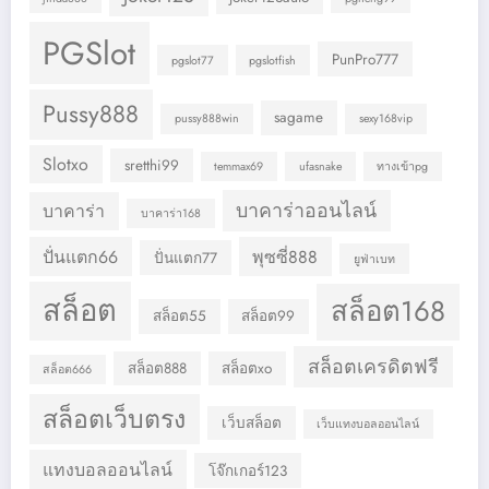
PGSlot
PunPro777
pgslot77
pgslotfish
Pussy888
sagame
pussy888win
sexy168vip
Slotxo
sretthi99
temmax69
ufasnake
ทางเข้าpg
บาคาร่าออนไลน์
บาคาร่า
บาคาร่า168
ปั่นแตก66
พุซซี่888
ปั่นแตก77
ยูฟ่าเบท
สล็อต
สล็อต168
สล็อต55
สล็อต99
สล็อตเครดิตฟรี
สล็อต888
สล็อตxo
สล็อต666
สล็อตเว็บตรง
เว็บสล็อต
เว็บแทงบอลออนไลน์
แทงบอลออนไลน์
โจ๊กเกอร์123