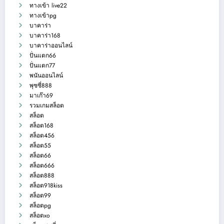
ทางเข้า live22
ทางเข้าpg
บาคาร่า
บาคาร่า168
บาคาร่าออนไลน์
ปั่นแตก66
ปั่นแตก77
พนันออนไลน์
พุซซี่888
มาเก๊า69
รวมเกมสล็อต
สล็อต
สล็อต168
สล็อต456
สล็อต55
สล็อต66
สล็อต666
สล็อต888
สล็อต918kiss
สล็อต99
สล็อตpg
สล็อตxo