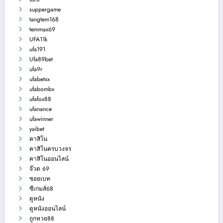
suppergame
tangtem168
temmax69
UFA11k
ufa191
Ufa89bet
ufa9r
ufabetxx
ufabombx
ufafox88
ufanance
ufawinner
yaibet
คาสิโน
คาสิโนครบวงจร
คาสิโนออนไลน์
จ๊วด 69
ซอยเบท
ซีเกมส์68
ดูหนัง
ดูหนังออนไลน์
ถูกหวย88