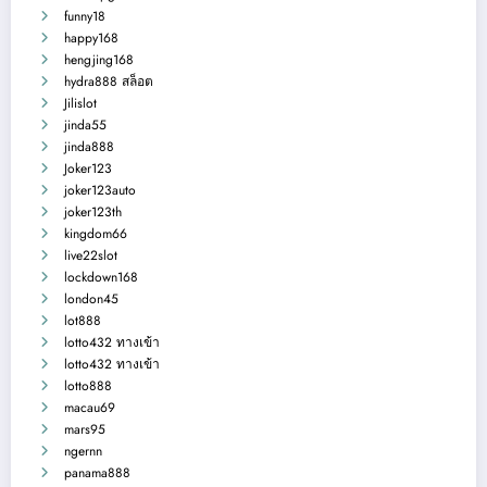
funny18
happy168
hengjing168
hydra888 สล็อต
Jilislot
jinda55
jinda888
Joker123
joker123auto
joker123th
kingdom66
live22slot
lockdown168
london45
lot888
lotto432 ทางเข้า
lotto432 ทางเข้า
lotto888
macau69
mars95
ngernn
panama888