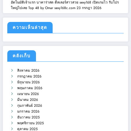
อัตโนมัติเจ้าแรก บาคาร่าสด ดีลเลอร์สาวสวย sexy168 เปิดเกมไว รับโปร
ใหญ่ไปเลย Top 48 by Omar sexy168c.com 23 กรกฎา 2026
ความเห็นล่าสุด
คลังเก็บ
สิงหาคม 2026
กรกฎาคม 2026
มิถุนายน 2026
พฤษภาคม 2026
เมษายน 2026
มีนาคม 2026
กุมภาพันธ์ 2026
มกราคม 2026
ธันวาคม 2025
พฤศจิกายน 2025
ตุลาคม 2025