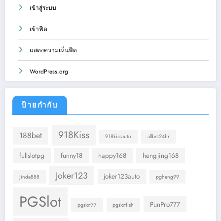
เข้าสู่ระบบ
เข้าฟีด
แสดงความเห็นฟีด
WordPress.org
ป้ายกำกับ
918Kiss
188bet
918kissauto
allbet24hr
fullslotpg
funny18
happy168
hengjing168
Joker123
joker123auto
jinda888
pgheng99
PGSlot
PunPro777
pgslot77
pgslotfish