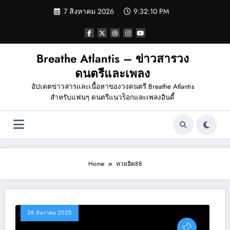
Skip
7 สิงหาคม 2026
9:32:10 PM
to
content
Breathe Atlantis – ข่าวสารวง
ดนตรีและเพลง
อัปเดตข่าวสารและเนื้อหาของวงดนตรี Breathe Atlantis
สำหรับแฟนๆ ดนตรีแนวร็อกและเพลงอินดี้
Home
หวยฮิต88
26 ธันวาคม 2025