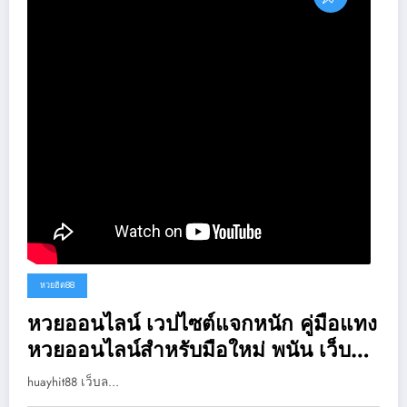
หวยฮิต88
หวยออนไลน์ เวปไซต์แจกหนัก คู่มือแทง
หวยออนไลน์สำหรับมือใหม่ พนัน เว็บ
เปิดใหม่ ทดลองเล่น Top 17 by David
huayhit88 เว็บล…
22 DEC 2568