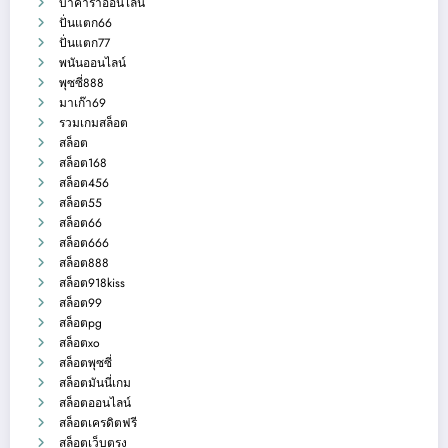
บาคาร่าออนไลน์
ปั่นแตก66
ปั่นแตก77
พนันออนไลน์
พุซซี่888
มาเก๊า69
รวมเกมสล็อต
สล็อต
สล็อต168
สล็อต456
สล็อต55
สล็อต66
สล็อต666
สล็อต888
สล็อต918kiss
สล็อต99
สล็อตpg
สล็อตxo
สล็อตพุซซี่
สล็อตมันนี่เกม
สล็อตออนไลน์
สล็อตเครดิตฟรี
สล็อตเว็บตรง