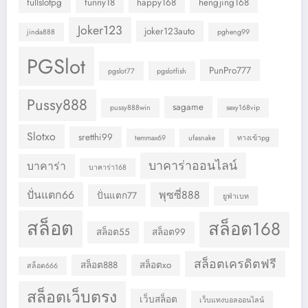
fullslotpg
funny18
happy168
hengjing168
Joker123
joker123auto
jinda888
pgheng99
PGSlot
PunPro777
pgslot77
pgslotfish
Pussy888
sagame
pussy888win
sexy168vip
Slotxo
sretthi99
temmax69
ufasnake
ทางเข้าpg
บาคาร่าออนไลน์
บาคาร่า
บาคาร่า168
ปั่นแตก66
พุซซี่888
ปั่นแตก77
ยูฟ่าเบท
สล็อต
สล็อต168
สล็อต55
สล็อต99
สล็อตเครดิตฟรี
สล็อต888
สล็อตxo
สล็อต666
สล็อตเว็บตรง
เว็บสล็อต
เว็บแทงบอลออนไลน์