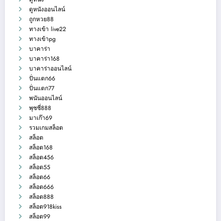
ดูหนังออนไลน์
ถูกหวย88
ทางเข้า live22
ทางเข้าpg
บาคาร่า
บาคาร่า168
บาคาร่าออนไลน์
ปั่นแตก66
ปั่นแตก77
พนันออนไลน์
พุซซี่888
มาเก๊า69
รวมเกมสล็อต
สล็อต
สล็อต168
สล็อต456
สล็อต55
สล็อต66
สล็อต666
สล็อต888
สล็อต918kiss
สล็อต99