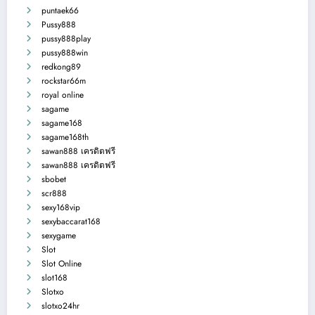
puntaek66
Pussy888
pussy888play
pussy888win
redkong89
rockstar66m
royal online
sagame
sagame168
sagame168th
sawan888 เครดิตฟรี
sawan888 เครดิตฟรี
sbobet
scr888
sexy168vip
sexybaccarat168
sexygame
Slot
Slot Online
slot168
Slotxo
slotxo24hr