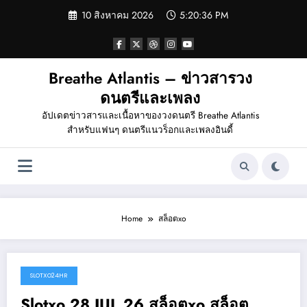
Skip
10 สิงหาคม 2026
5:20:36 PM
to
content
Breathe Atlantis – ข่าวสารวง
ดนตรีและเพลง
อัปเดตข่าวสารและเนื้อหาของวงดนตรี Breathe Atlantis
สำหรับแฟนๆ ดนตรีแนวร็อกและเพลงอินดี้
Home
สล็อตxo
SLOTXO24HR
27 พฤษภาคม 2026
Slotxo 28 JUL 26 สล็อตxo สล็อต