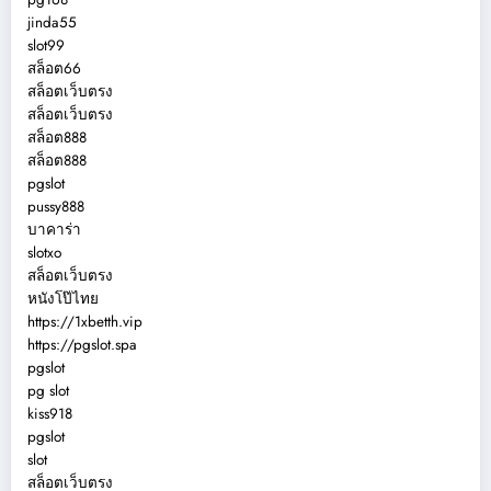
jinda55
slot99
สล็อต66
สล็อตเว็บตรง
สล็อตเว็บตรง
สล็อต888
สล็อต888
pgslot
pussy888
บาคาร่า
slotxo
สล็อตเว็บตรง
หนังโป๊ไทย
https://1xbetth.vip
https://pgslot.spa
pgslot
pg slot
kiss918
pgslot
slot
สล็อตเว็บตรง