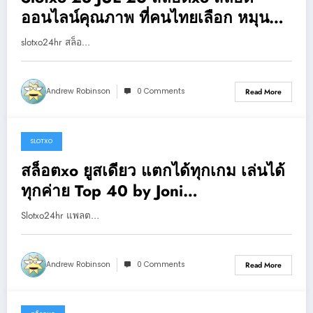
ออนไลน์คุณภาพ ที่คนไทยเลือก หมุน
สนุก สุขทุกวัน มูลค่า 1,000 ตอบโจทย์ทุ
slotxo24hr สล็อ…
สไตล์ เงินในเป๋าเหงา เว็บเราช่วยได้
สล็อตxo โปรดีมีจริง พร้อมให้คุณรับสิทธิ์
Andrew Robinson
0 Comments
Read More
Top 72 by Lashay slotxo24hre.com
SLOTXO
12 พฤษภาคม 2026
สล็อตxo ยูสเดียว แตกได้ทุกเกม เล่นได้
ทุกค่าย Top 40 by Joni
Slotxo24hrd.com ทุกการเดิมพัน ไม่
Slotxo24hr แพลต…
จำกัดยอด ไม่ผ่านเอเย่นต์ เว็บสล็อต
ออนไลน์อันดับ 1 สล็อตxo เล่นสนุก ต้อง
Andrew Robinson
0 Comments
Read More
เล่นที่นี่ 3 กรกฎาคม 69