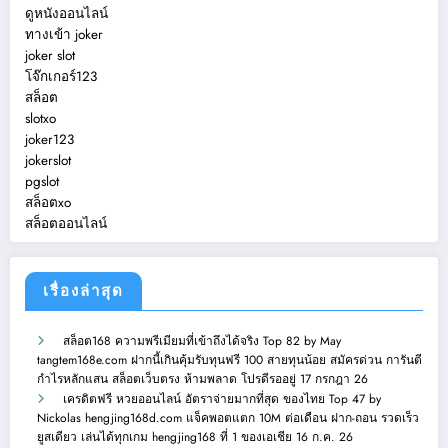
ดูหนังออนไลน์
ทางเข้า joker
joker slot
โจ๊กเกอร์123
สล็อต
slotxo
joker123
jokerslot
pgslot
สล็อตxo
สล็อตออนไลน์
เรื่องล่าสุด
สล็อต168 ความพรีเมียมที่เข้าถึงได้จริง Top 82 by May
tangtem168e.com ฝากนี้เกินคุ้มรับทุนฟรี 100 สายทุนน้อย สมัครด่วน การันตี
กำไรหลักแสน สล็อตเว็บตรง ห้ามพลาด โปรดีรออยู่ 17 กรกฎา 26
เครดิตฟรี หวยออนไลน์ อัตราจ่ายมากที่สุด ของไทย Top 47 by
Nickolas hengjing168d.com แจ็คพอตแตก 10M ต่อเดือน ฝาก-ถอน รวดเร็ว
ยูสเดียว เล่นได้ทุกเกม hengjing168 ที่ 1 ของเอเชีย 16 ก.ค. 26