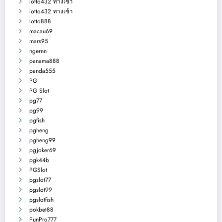
lotto432 ทางเข้า
lotto432 ทางเข้า
lotto888
macau69
mars95
ngernn
panama888
panda555
PG
PG Slot
pg77
pg99
pgfish
pgheng
pgheng99
pgjoker69
pgk44b
PGSlot
pgslot77
pgslot99
pgslotfish
pokbet88
PunPro777