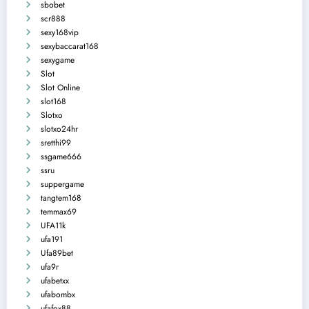
sbobet
scr888
sexy168vip
sexybaccarat168
sexygame
Slot
Slot Online
slot168
Slotxo
slotxo24hr
sretthi99
ssgame666
ssru
suppergame
tangtem168
temmax69
UFA11k
ufa191
Ufa89bet
ufa9r
ufabetxx
ufabombx
ufafox88