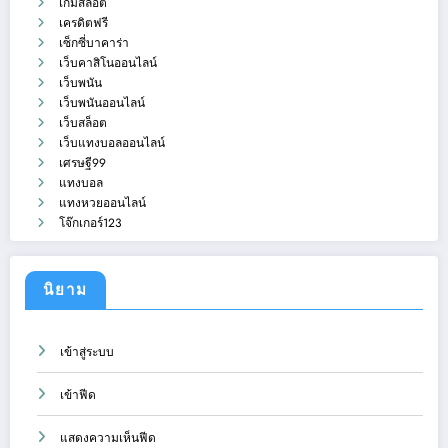
เกมสล็อต
เครดิตฟรี
เซ็กซี่บาคาร่า
เว็บคาสิโนออนไลน์
เว็บพนัน
เว็บพนันออนไลน์
เว็บสล็อต
เว็บแทงบอลออนไลน์
เศรษฐี99
แทงบอล
แทงหวยออนไลน์
โจ๊กเกอร์123
นิยาม
เข้าสู่ระบบ
เข้าฟีด
แสดงความเห็นฟีด