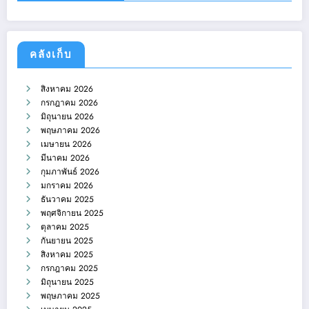
คลังเก็บ
สิงหาคม 2026
กรกฎาคม 2026
มิถุนายน 2026
พฤษภาคม 2026
เมษายน 2026
มีนาคม 2026
กุมภาพันธ์ 2026
มกราคม 2026
ธันวาคม 2025
พฤศจิกายน 2025
ตุลาคม 2025
กันยายน 2025
สิงหาคม 2025
กรกฎาคม 2025
มิถุนายน 2025
พฤษภาคม 2025