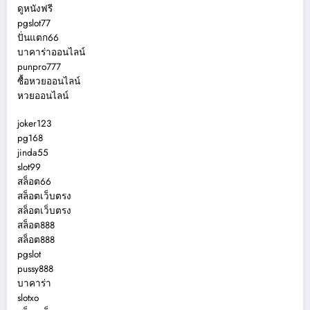
ดูหนังฟรี
pgslot77
ปั่นแตก66
บาคาร่าออนไลน์
punpro777
ซื้อหวยออนไลน์
หวยออนไลน์
joker123
pg168
jinda55
slot99
สล็อต66
สล็อตเว็บตรง
สล็อตเว็บตรง
สล็อต888
สล็อต888
pgslot
pussy888
บาคาร่า
slotxo