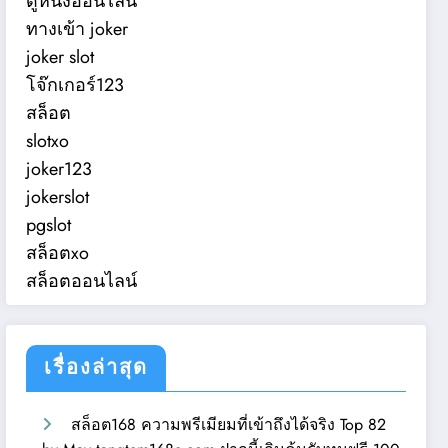
ดูหนังออนไลน์
ทางเข้า joker
joker slot
โจ๊กเกอร์123
สล็อต
slotxo
joker123
jokerslot
pgslot
สล็อตxo
สล็อตออนไลน์
เรื่องล่าสุด
สล็อต168 ความพรีเมียมที่เข้าถึงได้จริง Top 82