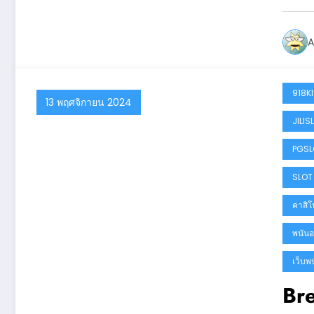
บาค
มีแ
A
แน่
To
918K
13 พฤศจิกายน 2024
JILIS
PGSL
SLOT
คาสิโ
พนันอ
เว็บพ
Bre