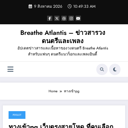
Skip
9 สิงหาคม 2026
10:49:33 AM
to
content
Breathe Atlantis – ข่าวสารวง
ดนตรีและเพลง
อัปเดตข่าวสารและเนื้อหาของวงดนตรี Breathe Atlantis
สำหรับแฟนๆ ดนตรีแนวร็อกและเพลงอินดี้
Home
ทางเข้าpg
PGSLOT
7 สิงหาคม 2025
ทางเข้าpg เว็บตรงสายโหด ที่คนเลือก