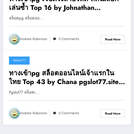
เล่นซ้ำ Top 16 by Johnathan
Pgslotk.com โปรเดียวก็เสียวได้ รับ
สล็อตpg สล็อตออ…
1,000 อัตราจ่ายสูงกว่าค่ายอื่นสล็อต
pg เว็บตรง ไม่ผ่านเอเย่นต์ สล็อตpg แค่
Andrew Robinson
0 Comments
Read More
คลิก ก็มีสิทธิ์รวย 17 ส.ค. 68
PGSLOT77
5 พฤษภาคม 2025
ทางเข้าpg สล็อตออนไลน์เจ้าแรกใน
ไทย Top 43 by Chana pgslot77.site
สล็อตpgฟรี ฝาก-ถอน 1วิแจกเครดิตฟรี
Pgslot77 สล็อตเ…
ทุกวัน pgslot77 แหล่งเดียวที่นักปั่น
สล็อตรัก 31 JUN 2568
Andrew Robinson
0 Comments
Read More