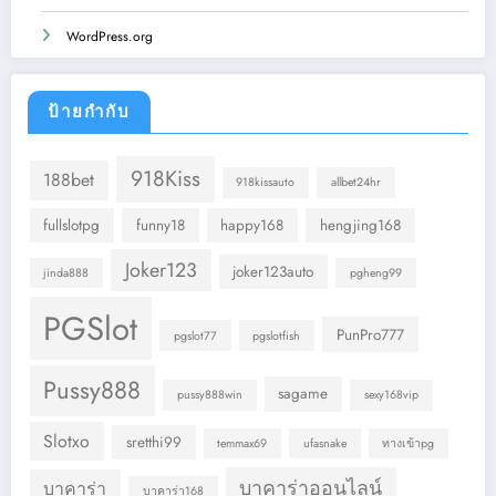
WordPress.org
ป้ายกำกับ
918Kiss
188bet
918kissauto
allbet24hr
fullslotpg
funny18
happy168
hengjing168
Joker123
joker123auto
jinda888
pgheng99
PGSlot
PunPro777
pgslot77
pgslotfish
Pussy888
sagame
pussy888win
sexy168vip
Slotxo
sretthi99
temmax69
ufasnake
ทางเข้าpg
บาคาร่าออนไลน์
บาคาร่า
บาคาร่า168