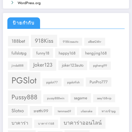
WordPress.org
ป้ายกำกับ
918Kiss
188bet
918kissauto
allbet24hr
fullslotpg
funny18
happy168
hengjing168
Joker123
joker123auto
jinda888
pgheng99
PGSlot
PunPro777
pgslot77
pgslotfish
Pussy888
sagame
pussy888win
sexy168vip
Slotxo
sretthi99
temmax69
ufasnake
ทางเข้าpg
บาคาร่าออนไลน์
บาคาร่า
บาคาร่า168