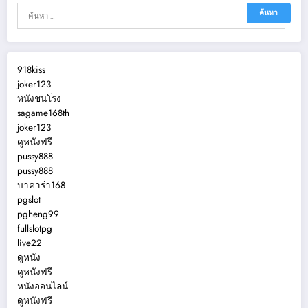
918kiss
joker123
หนังชนโรง
sagame168th
joker123
ดูหนังฟรี
pussy888
pussy888
บาคาร่า168
pgslot
pgheng99
fullslotpg
live22
ดูหนัง
ดูหนังฟรี
หนังออนไลน์
ดูหนังฟรี