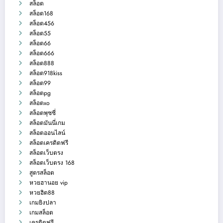
สล็อต
สล็อต168
สล็อต456
สล็อต55
สล็อต66
สล็อต666
สล็อต888
สล็อต918kiss
สล็อต99
สล็อตpg
สล็อตxo
สล็อตพุซซี่
สล็อตมันนี่เกม
สล็อตออนไลน์
สล็อตเครดิตฟรี
สล็อตเว็บตรง
สล็อตเว็บตรง 168
สูตรสล็อต
หวยฮานอย vip
หวยฮิต88
เกมยิงปลา
เกมสล็อต
เครดิตฟรี