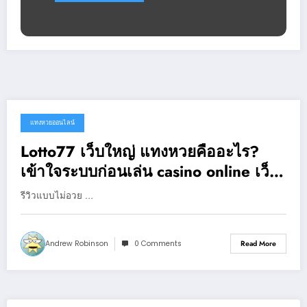
แทงหวยออนไลน์
19 ธันวาคม 2025
Lotto77 เว็บใหญ่ แทงหวยคืออะไร?
เข้าใจระบบก่อนเล่น casino online เว็บ
เปิดใหม่ เครดิตฟรี Top 99 by Star 22
รีวิวแบบไม่อวย …
November 2025
Andrew Robinson
0 Comments
Read More