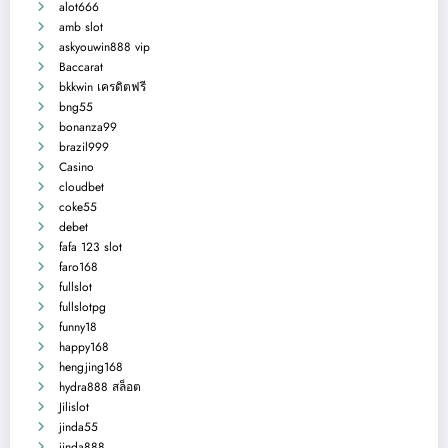
alot666
amb slot
askyouwin888 vip
Baccarat
bkkwin เครดิตฟรี
bng55
bonanza99
brazil999
Casino
cloudbet
coke55
debet
fafa 123 slot
faro168
fullslot
fullslotpg
funny18
happy168
hengjing168
hydra888 สล็อต
Jilislot
jinda55
jinda888