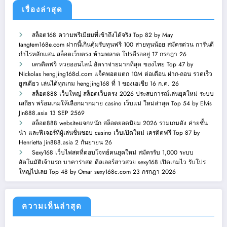
เรื่องล่าสุด
สล็อต168 ความพรีเมียมที่เข้าถึงได้จริง Top 82 by May
tangtem168e.com ฝากนี้เกินคุ้มรับทุนฟรี 100 สายทุนน้อย สมัครด่วน การันตี
กำไรหลักแสน สล็อตเว็บตรง ห้ามพลาด โปรดีรออยู่ 17 กรกฎา 26
เครดิตฟรี หวยออนไลน์ อัตราจ่ายมากที่สุด ของไทย Top 47 by
Nickolas hengjing168d.com แจ็คพอตแตก 10M ต่อเดือน ฝาก-ถอน รวดเร็ว
ยูสเดียว เล่นได้ทุกเกม hengjing168 ที่ 1 ของเอเชีย 16 ก.ค. 26
สล็อต888 เว็บใหญ่ สล็อตเว็บตรง 2026 ประสบการณ์เล่นยุคใหม่ ระบบ
เสถียร พร้อมเกมให้เลือกมากมาย casino เว็บแม่ ใหม่ล่าสุด Top 54 by Elvis
Jin888.asia 13 SEP 2569
สล็อต888 websiteแจกหนัก สล็อตยอดนิยม 2026 รวมเกมดัง ค่ายชั้น
นำ และฟีเจอร์ที่ผู้เล่นชื่นชอบ casino เว็บเปิดใหม่ เครดิตฟรี Top 87 by
Henrietta Jin888.asia 2 กันยายน 26
Sexy168 เว็บไพ่สดที่ตอบโจทย์คนยุคใหม่ สมัครรับ 1,000 ระบบ
อัตโนมัติเจ้าแรก บาคาร่าสด ดีลเลอร์สาวสวย sexy168 เปิดเกมไว รับโปร
ใหญ่ไปเลย Top 48 by Omar sexy168c.com 23 กรกฎา 2026
ความเห็นล่าสุด