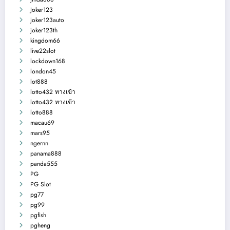
Joker123
joker123auto
joker123th
kingdom66
live22slot
lockdown168
london45
lot888
lotto432 ทางเข้า
lotto432 ทางเข้า
lotto888
macau69
mars95
ngernn
panama888
panda555
PG
PG Slot
pg77
pg99
pgfish
pgheng