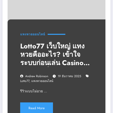
แทงหวยออนไลน์
Lotto77 เว็บใหญ่ แทง
หวยคืออะไร? เข้าใจ
ระบบก่อนเล่น Casino
Online เว็บเปิดใหม่
Andrew Robinson
19 ธันวาคม 2025
เครดิตฟรี Top 99 By
Lotto77
,
แทงหวยออนไลน์
Star 22 November
รีวิวแบบไม่อวย …
2025
Read More