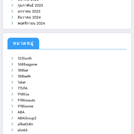
กุมภาพันธ์ 2025
มกราคม 2025
ธันวาคม 2024
พฤศจิกายน 2024
หมวดหมู่
123lionth
1688sagame
188bet
188betth
1xbet
77UFA
918Kiss
918kissauto
918kissme
ABA
ABAGroup2
allbet24hr
alot66