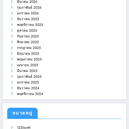
มีนาคม 2026
กุมภาพันธ์ 2026
มกราคม 2026
ธันวาคม 2025
พฤศจิกายน 2025
ตุลาคม 2025
กันยายน 2025
สิงหาคม 2025
กรกฎาคม 2025
มิถุนายน 2025
พฤษภาคม 2025
เมษายน 2025
มีนาคม 2025
กุมภาพันธ์ 2025
มกราคม 2025
ธันวาคม 2024
พฤศจิกายน 2024
หมวดหมู่
123lionth