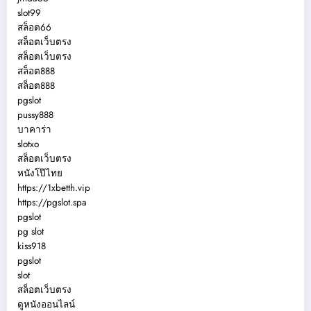
slot99
สล็อต66
สล็อตเว็บตรง
สล็อตเว็บตรง
สล็อต888
สล็อต888
pgslot
pussy888
บาคาร่า
slotxo
สล็อตเว็บตรง
หนังโป๊ไทย
https://1xbetth.vip
https://pgslot.spa
pgslot
pg slot
kiss918
pgslot
slot
สล็อตเว็บตรง
ดูหนังออนไลน์