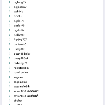
pgheng99
pgjoker69
pgk44b
PGSlot
pgslot77
pgslot99
pgslotfish
pokbet88
PunPro777
puntaek66
Pussy888
pussy888play
pussy888win
redkong89
rockstar66m
royal online
sagame
sagame168
sagame168th
sawan888 เครดิตฟรี
sawan888 เครดิตฟรี
sbobet