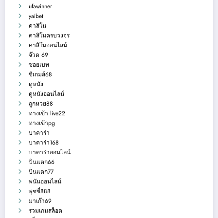
ufawinner
yaibet
คาสิโน
คาสิโนครบวงจร
คาสิโนออนไลน์
จ๊วด 69
ซอยเบท
ซีเกมส์68
ดูหนัง
ดูหนังออนไลน์
ถูกหวย88
ทางเข้า live22
ทางเข้าpg
บาคาร่า
บาคาร่า168
บาคาร่าออนไลน์
ปั่นแตก66
ปั่นแตก77
พนันออนไลน์
พุซซี่888
มาเก๊า69
รวมเกมสล็อต