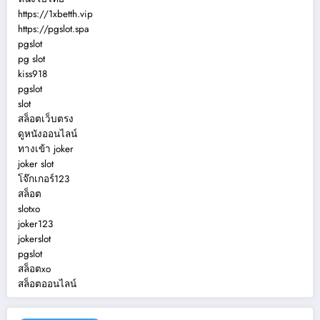
https://1xbetth.vip
https://pgslot.spa
pgslot
pg slot
kiss918
pgslot
slot
สล็อตเว็บตรง
ดูหนังออนไลน์
ทางเข้า joker
joker slot
โจ๊กเกอร์123
สล็อต
slotxo
joker123
jokerslot
pgslot
สล็อตxo
สล็อตออนไลน์