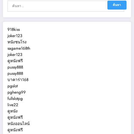
918kiss
joker123
หนังชนโรง
sagame168th
joker123
ดูหนังฟรี
pussy888
pussy888
บาคาร่า168
pgslot
pgheng99
fullslotpg
live22
ดูหนัง
ดูหนังฟรี
หนังออนไลน์
ดูหนังฟรี