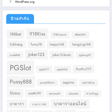
WordPress.org
ป้ายกำกับ
918Kiss
188bet
918kissauto
allbet24hr
fullslotpg
funny18
happy168
hengjing168
Joker123
joker123auto
jinda888
pgheng99
PGSlot
PunPro777
pgslot77
pgslotfish
Pussy888
sagame
pussy888win
sexy168vip
Slotxo
sretthi99
temmax69
ufasnake
ทางเข้าpg
บาคาร่าออนไลน์
บาคาร่า
บาคาร่า168