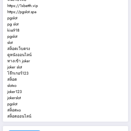
https://1xbetth.vip
https://pgslot.spa
pgslot
pg slot
kiss918
pgslot
slot
สล็อตเว็บตรง
ดูหนังออนไลน์
ทางเข้า joker
joker slot
โจ๊กเกอร์123
สล็อต
slotxo
joker123
jokerslot
pgslot
สล็อตxo
สล็อตออนไลน์