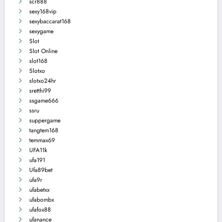
scr888
sexy168vip
sexybaccarat168
sexygame
Slot
Slot Online
slot168
Slotxo
slotxo24hr
sretthi99
ssgame666
ssru
suppergame
tangtem168
temmax69
UFA11k
ufa191
Ufa89bet
ufa9r
ufabetxx
ufabombx
ufafox88
ufanance