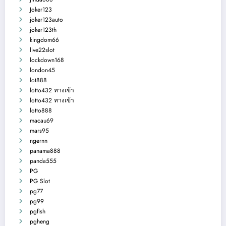
Joker123
joker123auto
joker123th
kingdom66
live22slot
lockdown168
london45
lot888
lotto432 ทางเข้า
lotto432 ทางเข้า
lotto888
macau69
mars95
ngernn
panama888
panda555
PG
PG Slot
pg77
pg99
pgfish
pgheng