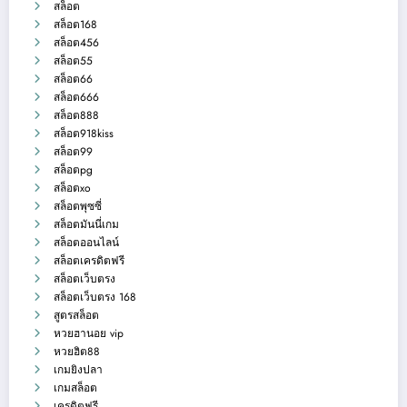
สล็อต
สล็อต168
สล็อต456
สล็อต55
สล็อต66
สล็อต666
สล็อต888
สล็อต918kiss
สล็อต99
สล็อตpg
สล็อตxo
สล็อตพุซซี่
สล็อตมันนี่เกม
สล็อตออนไลน์
สล็อตเครดิตฟรี
สล็อตเว็บตรง
สล็อตเว็บตรง 168
สูตรสล็อต
หวยฮานอย vip
หวยฮิต88
เกมยิงปลา
เกมสล็อต
เครดิตฟรี