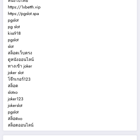
หนังโป๊ไทย
https://1xbetth.vip
https://pgslot.spa
pgslot
pg slot
kiss918
pgslot
slot
สล็อตเว็บตรง
ดูหนังออนไลน์
ทางเข้า joker
joker slot
โจ๊กเกอร์123
สล็อต
slotxo
joker123
jokerslot
pgslot
สล็อตxo
สล็อตออนไลน์