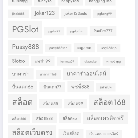
fullslotpg
funny18
happy168
hengjing168
Joker123
joker123auto
jinda888
pgheng99
PGSlot
PunPro777
pgslot77
pgslotfish
Pussy888
sagame
pussy888win
sexy168vip
Slotxo
sretthi99
temmax69
ufasnake
ทางเข้าpg
บาคาร่าออนไลน์
บาคาร่า
บาคาร่า168
ปั่นแตก66
พุซซี่888
ปั่นแตก77
ยูฟ่าเบท
สล็อต
สล็อต168
สล็อต55
สล็อต99
สล็อตเครดิตฟรี
สล็อต888
สล็อตxo
สล็อต666
สล็อตเว็บตรง
เว็บสล็อต
เว็บแทงบอลออนไลน์