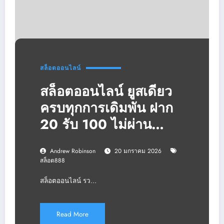
สล็อตออนไลน์
สล็อตออนไลน์ ยูสเดียว
ครบทุกการเดิมพัน ฝาก
20 รับ 100 ไม่ผ่าน
เอเย่นต์ คุ้นค่าต่อการ
Andrew Robinson
20 มกราคม 2026
ลงทุน สล็อต888 เล่นที่นี่
สล็อต888
รวยเร็ว ไม่ขายฝัน Top 5
สล็อตออนไลน์ รว…
By Lorenzo
Jin888.work 12
Read More
February 2026