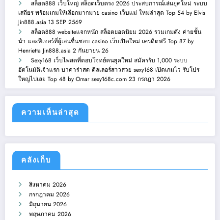
สล็อต888 เว็บใหญ่ สล็อตเว็บตรง 2026 ประสบการณ์เล่นยุคใหม่ ระบบ
เสถียร พร้อมเกมให้เลือกมากมาย casino เว็บแม่ ใหม่ล่าสุด Top 54 by Elvis
Jin888.asia 13 SEP 2569
สล็อต888 websiteแจกหนัก สล็อตยอดนิยม 2026 รวมเกมดัง ค่ายชั้น
นำ และฟีเจอร์ที่ผู้เล่นชื่นชอบ casino เว็บเปิดใหม่ เครดิตฟรี Top 87 by
Henrietta Jin888.asia 2 กันยายน 26
Sexy168 เว็บไพ่สดที่ตอบโจทย์คนยุคใหม่ สมัครรับ 1,000 ระบบ
อัตโนมัติเจ้าแรก บาคาร่าสด ดีลเลอร์สาวสวย sexy168 เปิดเกมไว รับโปร
ใหญ่ไปเลย Top 48 by Omar sexy168c.com 23 กรกฎา 2026
ความเห็นล่าสุด
คลังเก็บ
สิงหาคม 2026
กรกฎาคม 2026
มิถุนายน 2026
พฤษภาคม 2026