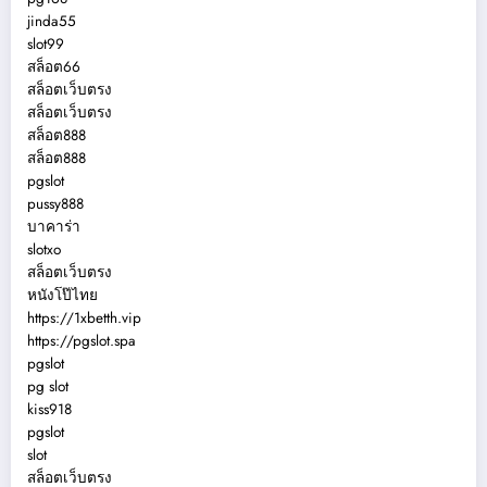
jinda55
slot99
สล็อต66
สล็อตเว็บตรง
สล็อตเว็บตรง
สล็อต888
สล็อต888
pgslot
pussy888
บาคาร่า
slotxo
สล็อตเว็บตรง
หนังโป๊ไทย
https://1xbetth.vip
https://pgslot.spa
pgslot
pg slot
kiss918
pgslot
slot
สล็อตเว็บตรง