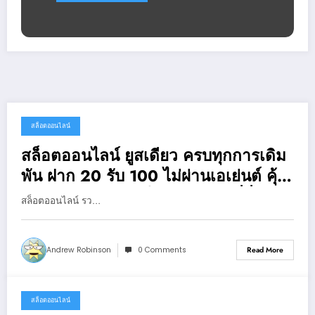
สล็อตออนไลน์
20 มกราคม 2026
สล็อตออนไลน์ ยูสเดียว ครบทุกการเดิม
พัน ฝาก 20 รับ 100 ไม่ผ่านเอเย่นต์ คุ้น
ค่าต่อการลงทุน สล็อต888 เล่นที่นี่ รวย
สล็อตออนไลน์ รว…
เร็ว ไม่ขายฝัน Top 5 by Lorenzo
jin888.work 12 February 2026
Andrew Robinson
0 Comments
Read More
สล็อตออนไลน์
16 ธันวาคม 2025