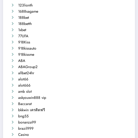
123lionth
1688sagame
188bet
188betth
1xbet
77UFA
918Kiss
918kissauto
918kissme
ABA
ABAGroup2
allbet24hr
alot66
alot666
amb slot
askyouwin888 vip
Baccarat
bkkwin เครดิตฟรี
bng55
bonanza99
brazil999
Casino