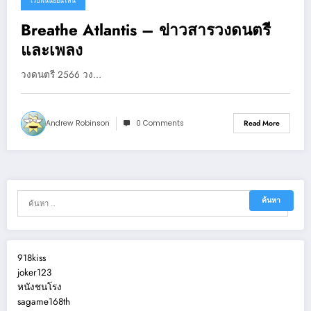
เว็บพนันออนไลน์
Breathe Atlantis – ข่าวสารวงดนตรี
และเพลง
วงดนตรี 2566 วง…
Andrew Robinson
0 Comments
Read More
918kiss
joker123
หนังชนโรง
sagame168th