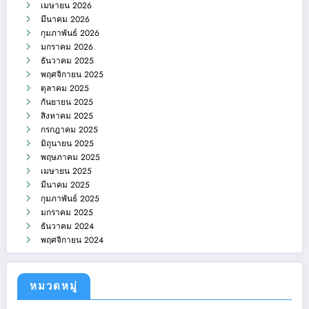
เมษายน 2026
มีนาคม 2026
กุมภาพันธ์ 2026
มกราคม 2026
ธันวาคม 2025
พฤศจิกายน 2025
ตุลาคม 2025
กันยายน 2025
สิงหาคม 2025
กรกฎาคม 2025
มิถุนายน 2025
พฤษภาคม 2025
เมษายน 2025
มีนาคม 2025
กุมภาพันธ์ 2025
มกราคม 2025
ธันวาคม 2024
พฤศจิกายน 2024
หมวดหมู่