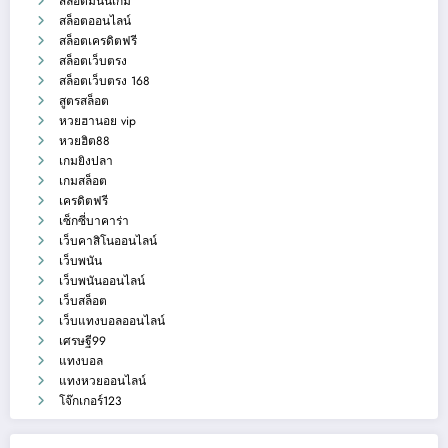
สล็อตมันนี่เกม
สล็อตออนไลน์
สล็อตเครดิตฟรี
สล็อตเว็บตรง
สล็อตเว็บตรง 168
สูตรสล็อต
หวยฮานอย vip
หวยฮิต88
เกมยิงปลา
เกมสล็อต
เครดิตฟรี
เซ็กซี่บาคาร่า
เว็บคาสิโนออนไลน์
เว็บพนัน
เว็บพนันออนไลน์
เว็บสล็อต
เว็บแทงบอลออนไลน์
เศรษฐี99
แทงบอล
แทงหวยออนไลน์
โจ๊กเกอร์123