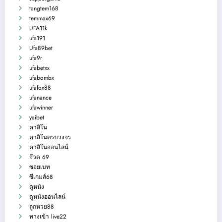
tangtem168
temmax69
UFA11k
ufa191
Ufa89bet
ufa9r
ufabetxx
ufabombx
ufafox88
ufanance
ufawinner
yaibet
คาสิโน
คาสิโนครบวงจร
คาสิโนออนไลน์
จ๊วด 69
ซอยเบท
ซีเกมส์68
ดูหนัง
ดูหนังออนไลน์
ถูกหวย88
ทางเข้า live22