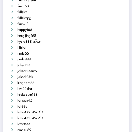
fafa 123 slot
faro168
fullslot
fullslotpg
funny18
happy168
hengjing168
hydra888 สล็อต
Jilislot
jinda55
jinda888
Joker123
joker123auto
joker123th
kingdom66
live22slot
lockdown168
london45
lot888
lotto432 ทางเข้า
lotto432 ทางเข้า
lotto888
macau69