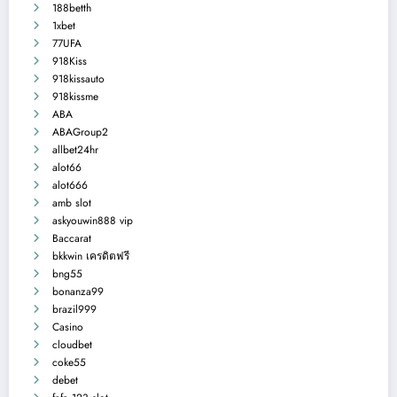
188betth
1xbet
77UFA
918Kiss
918kissauto
918kissme
ABA
ABAGroup2
allbet24hr
alot66
alot666
amb slot
askyouwin888 vip
Baccarat
bkkwin เครดิตฟรี
bng55
bonanza99
brazil999
Casino
cloudbet
coke55
debet