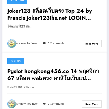
JOKER123TH
13 ธันวาคม 2024
Joker123 สล็อตเว็บตรง Top 24 by
Francis joker123ths.net LOGIN
JOKER123 โบนัสแตกง่ายยิงปลา เกม
โจ๊กเกอร์123 สล…
คาสิโน สล็อต ป๊อกเด้ง กีฬา โจ๊ก
เกอร์123 แจกโบนัสฉลองสิ้นปี 17 JAN
Andrew Robinson
0 Comments
Read More
67
สล็อต456
25 พฤศจิกายน 2024
Pgslot hongkong456.co 14 พฤศจิกา
67 สล็อต webตรง คาสิโนเว็บแม่
pgslot เครดิตฟรี Top 40 by Horacio
แหล่งรวมความสนุ…
Andrew Robinson
0 Comments
Read More