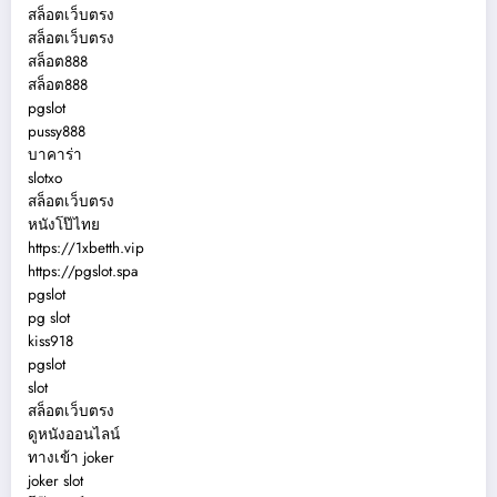
สล็อตเว็บตรง
สล็อตเว็บตรง
สล็อต888
สล็อต888
pgslot
pussy888
บาคาร่า
slotxo
สล็อตเว็บตรง
หนังโป๊ไทย
https://1xbetth.vip
https://pgslot.spa
pgslot
pg slot
kiss918
pgslot
slot
สล็อตเว็บตรง
ดูหนังออนไลน์
ทางเข้า joker
joker slot