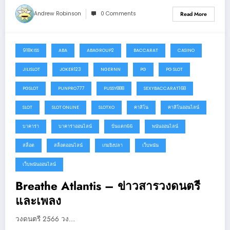
Andrew Robinson
0 Comments
Read More
918KISS
ABA
ABAGROUP2
BACCARAT
CASINO
13 พฤศจิกายน 2024
JILISLOT
JOKER123
NGERNN
PG
PG SLOT
PGSLOT
PUNPRO777
PUSSY888
SEXYBACCARAT168
SLOT
SLOT ONLINE
SLOTXO
คาสิโน
คาสิโนออนไลน์
บาคาร่า
บาคาร่าออนไลน์
ปั่นแตก66
พนันออนไลน์
สล็อต
สล็อตออนไลน์
เกมยิงปลา
เว็บพนัน
เว็บพนันออนไลน์
Breathe Atlantis – ข่าวสารวงดนตรี
และเพลง
วงดนตรี 2566 วง…