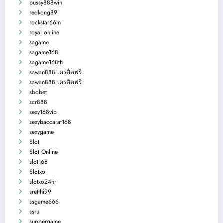
pussy888win
redkong89
rockstar66m
royal online
sagame
sagame168
sagame168th
sawan888 เครดิตฟรี
sawan888 เครดิตฟรี
sbobet
scr888
sexy168vip
sexybaccarat168
sexygame
Slot
Slot Online
slot168
Slotxo
slotxo24hr
sretthi99
ssgame666
ssru
suppergame