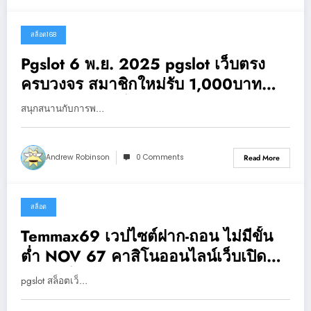
สล็อต168
21 พฤศจิกายน 2024
Pgslot 6 พ.ย. 2025 pgslot เว็บตรง
ครบวงจร สมาชิกใหม่รับ 1,000บาท
ฝาก-ถอน รวดเร็วรองรับแอนดรอยด์
สนุกสนานกับการพ…
และ IOS สล็อต อยู่ไหนก็ทำเงินได้ Top
52 by Patricia Faro168.co
Andrew Robinson
0 Comments
Read More
สล็อต
20 พฤศจิกายน 2024
Temmax69 เวปไซต์ฝาก-ถอน ไม่มีขั้น
ต่ำ NOV 67 คาสิโนออนไลน์เว็บเปิด
ใหม่ สล็อต เครดิตฟรี Top 89 by
pgslot สล็อตเว็…
Suzanna pgslot temmax69.co 18