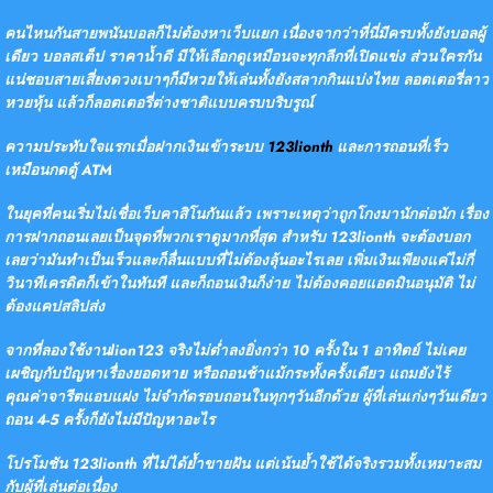
คนไหนกันสายพนันบอลก็ไม่ต้องหาเว็บแยก เนื่องจากว่าที่นี่มีครบทั้งยังบอลผู้
เดียว บอลสเต็ป ราคาน้ำดี มีให้เลือกดูเหมือนจะทุกลีกที่เปิดแข่ง ส่วนใครกัน
แน่ชอบสายเสี่ยงดวงเบาๆก็มีหวยให้เล่นทั้งยังสลากกินแบ่งไทย ลอตเตอรี่ลาว
หวยหุ้น แล้วก็ลอตเตอรี่ต่างชาติแบบครบบริบรูณ์
ความประทับใจแรกเมื่อฝากเงินเข้าระบบ
123lionth
และการถอนที่เร็ว
เหมือนกดตู้ ATM
ในยุคที่คนเริ่มไม่เชื่อเว็บคาสิโนกันแล้ว เพราะเหตุว่าถูกโกงมานักต่อนัก เรื่อง
การฝากถอนเลยเป็นจุดที่พวกเราดูมากที่สุด สำหรับ 123lionth จะต้องบอก
เลยว่ามันทำเป็นเร็วและก็ลื่นแบบที่ไม่ต้องลุ้นอะไรเลย เพิ่มเงินเพียงแค่ไม่กี่
วินาทีเครดิตก็เข้าในทันที และก็ถอนเงินก็ง่าย ไม่ต้องคอยแอดมินอนุมัติ ไม่
ต้องแคปสลิปส่ง
จากที่ลองใช้งานlion123 จริงไม่ต่ำลงยิ่งกว่า 10 ครั้งใน 1 อาทิตย์ ไม่เคย
เผชิญกับปัญหาเรื่องยอดหาย หรือถอนช้าแม้กระทั้งครั้งเดียว แถมยังไร้
คุณค่าจารีตแอบแฝง ไม่จำกัดรอบถอนในทุกๆวันอีกด้วย ผู้ที่เล่นเก่งๆวันเดียว
ถอน 4-5 ครั้งก็ยังไม่มีปัญหาอะไร
โปรโมชัน 123lionth ที่ไม่ได้ย้ำขายฝัน แต่เน้นย้ำใช้ได้จริงรวมทั้งเหมาะสม
กับผู้ที่เล่นต่อเนื่อง