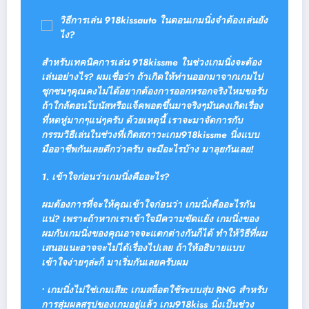
วิธีการเล่น 918kissauto ในตอนเกมนิ่งจำต้องเล่นยัง
ไง?
สำหรับเทคนิคการเล่น 918kissme ในช่วงเกมนิ่งจะต้อง
เล่นอย่างไร? ผมเชื่อว่า ถ้าเกิดให้ท่านออกมาจากเกมไป
ซุกซนๆคุณคงไม่ได้อยากต้องการออกหรอกจริงไหมขอรับ
ถ้าใกล้ตอนโบนัสหรือแจ็คพอตขึ้นมาจริงๆมันคงเกิดเรื่อง
ที่หดหู่มากๆแน่ๆครับ ด้วยเหตุนี้ เราจะมาจัดการกับ
กรรมวิธีเล่นในช่วงที่เกิดสภาวะเกม918kissme นิ่งแบบ
มืออาชีพกันเลยดีกว่าครับ จะมีอะไรบ้าง มาลุยกันเลย!
1. เข้าใจก่อนว่าเกมนิ่งคืออะไร?
ผมต้องการที่จะให้คุณเข้าใจก่อนว่า เกมนิ่งคืออะไรกัน
แน่? เพราะถ้าหากเราเข้าใจมีความขัดแย้ง เกมนิ่งของ
ผมกับเกมนิ่งของคุณอาจจะแตกต่างกันก็ได้ ทำให้วิธีที่ผม
เสนอแนะอาจจะไม่ได้เรื่องไปเลย ถ้าให้อธิบายแบบ
เข้าใจง่ายๆล่ะก็ มาเริ่มกันเลยครับผม
• เกมนิ่งไม่ใช่เกมเสีย: เกมสล็อตใช้ระบบสุ่ม RNG สำหรับ
การสุ่มผลสรุปของเกมอยู่แล้ว เกม918kiss นิ่งเป็นช่วง