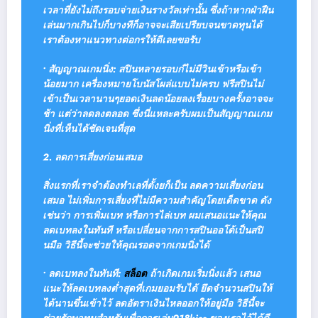
เวลาที่ยังไม่ถึงรอบจ่ายเงินรางวัลเท่านั้น ซึ่งถ้าหากฝ่าฝืน
เล่นมากเกินไปก็บางทีก็อาจจะเสียเปรียบจนขาดทุนได้
เราต้องหาแนวทางต่อกรให้ดีเลยขอรับ
• สัญญาณเกมนิ่ง: สปินหลายรอบก๋ไม่มีวินเข้าหรือเข้า
น้อยมาก เครื่องหมายโบนัสโผล่แบบไม่ครบ ฟรีสปินไม่
เข้าเป็นเวลานานๆยอดเงินลดน้อยลงเรื่อยบางครั้งอาจจะ
ช้า แต่ว่าลดลงตลอด ซึ่งนี่แหละครับผมเป็นสัญญาณเกม
นิ่งที่เห็นได้ชัดเจนที่สุด
2. ลดการเสี่ยงก่อนเสมอ
สิ่งแรกที่เราจำต้องทำเลที่ตั้งยก็เป็น ลดความเสี่ยงก่อน
เสมอ ไม่เพิ่มการเสี่ยงที่ไม่มีความสำคัญโดยเด็ดขาด ดัง
เช่นว่า การเพิ่มเบท หรือการไล่เบท ผมเสนอแนะให้คุณ
ลดเบทลงในทันที หรือเปลี่ยนจากการสปินออโต้เป็นสปิ
นมือ วิธีนี้จะช่วยให้คุณรอดจากเกมนิ่งได้
• ลดเบทลงในทันที:
สล็อต
ถ้าเกิดเกมเริ่มนิ่งแล้ว เสนอ
แนะให้ลดเบทลงต่ำสุดที่เกมยอมรับได้ ยึดจำนวนสปินให้
ได้นานขึ้นเข้าไว้ ลดอัตราเงินไหลออกให้อยู่มือ วิธีนี้จะ