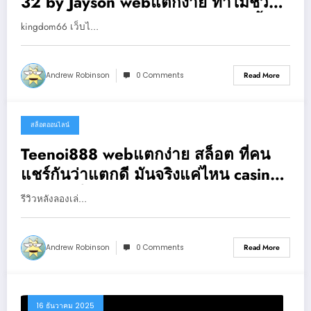
32 by Jayson webแตกง่าย ทำไมช่วงนี้
คนหันมาเล่นคาสิโนครบวงจรเยอะขึ้น
kingdom66 เว็บไ…
สรุปให้แบบไม่อวย 14 พ.ย. 2025 คาสิ
โน
Andrew Robinson
0 Comments
Read More
สล็อตออนไลน์
16 ธันวาคม 2025
Teenoi888 webแตกง่าย สล็อต ที่คน
แชร์กันว่าแตกดี มันจริงแค่ไหน casino
online เว็บแม่ ใหม่ล่าสุด Top 59 by
รีวิวหลังลองเล่…
Vonnie 20 พฤศจิกา 2025
Andrew Robinson
0 Comments
Read More
16 ธันวาคม 2025