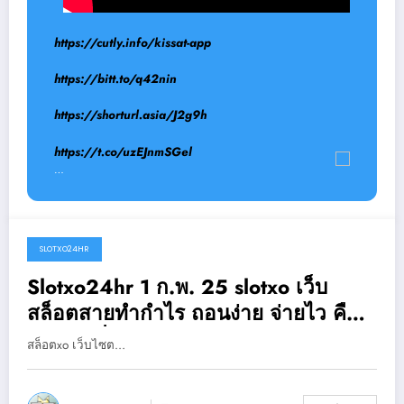
https://cutly.info/kissat-app
https://bitt.to/q42nin
https://shorturl.asia/J2g9h
https://t.co/uzEJnmSGel
…
SLOTXO24HR
26 ธันวาคม 2025
Slotxo24hr 1 ก.พ. 25 slotxo เว็บ
สล็อตสายทำกำไร ถอนง่าย จ่ายไว คืน
คอมมิชชั่น 0.9% หวยออนไลน์ รับทุก
สล็อตxo เว็บไซต…
สำนัก สล็อตสายปั่น แตกถี่ โบนัสถึงใจ
slotxo สมัครวันนี้ รับสิทธิพิเศษทันที Top