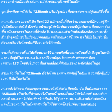
คราวหน้าเสมือนประสบการณ์ห่วยแตกๆที่เคยมีในอดีต
จุดเล็กๆที่อยากให้เว็บ 123lionth ปรับปรุงต่อ เพื่อประสบการณ์ผู้เล่นดียิ่งขึ้น
หากแม้ภาพรวมจะดีเลิศ lion123 แม้กระนั้นก็มีอะไรบางอย่างที่มีความรู้สึก
ว่ายังพัฒนาต่อได้ ดังเช่น หน้าเมนูโปรโมชั่นควรจะมีปุ่มค้นหาเพื่อคนหาง่าย
ขึ้น เนื่องจากว่าในตอนนี้ถ้าเกิดโปรเยอะแยะจำเป็นที่จะต้องเลื่อนหาเองทั้ง
สิ้น อีกจุดเป็นยังไม่มีระบบทดสอบเล่นในเกมคาสิโนสด ทำให้มือใหม่จำเป็น
ต้องลงเงินจริงโดยทันทีซึ่งอาจก่อให้กดดัน
รวมทั้งต้องการที่จะให้เพิ่มหมวดรีวิวเกมหรือชี้แนะเกมใหม่ที่น่าดึงดูดในหน้า
แรก เพื่อผู้ที่ไม่ทราบจะเริ่มจากที่ไหนมีจุดเริ่มแรกสำหรับการเลือก
เล่นlion123 โดยยิ่งไปกว่านั้นสายสล็อตที่มีเกมเยอะกระทั่งเลือกไม่ถูก
สรุปแล้วเว็บไซต์ 123lionth ดีจริงไหม เหมาะสมกับผู้ใดกันแน่ รวมทั้งคุ้มกับ
เวลาที่เสียไปหรือไม่
ภายหลังได้ลองเล่นเองทุกระบบแบบไม่ไม่เท่าเทียมกัน จำเป็นต้องกล่าวว่า
123lionth เป็นเว็บที่น่าเล่นจริงในยุคนี้ ระบบมั่นคง โปรไม่เวอร์ ระบบฝาก
ถอนดี เกมครบ ไม่ต้องย้ายไปเว็บอื่นให้วุ่นวาย เหมาะกับคนที่เล่นต่อเนื่อง
และก็มองหาเว็บไซต์หลักสักเว็บไว้ใช้ยาวๆโดยไม่ต้องแปลงเสมอๆ