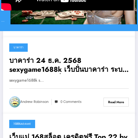
…
บาคาร่า
11 ธันวาคม 2025
บาคาร่า 24 ธ.ค. 2568
sexygame1688k เว็บปั่นบาคาร่า ระบบ
ทันสมัย ทีมงานเริ่ด สมาชิกใหม่รับ
sexygame1688k s…
50,000 ลิมิตเดิมพันสูง ได้สิทธิ
ประโยชน์แบบ VIP บาคาร่า เฮลั่น ยอด
Andrew Robinson
0 Comments
Read More
ถอนทะลุเป้า Top 33 by Fernando
sexygame1688
1688SAGAME
11 ธันวาคม 2025
เว็บแม่ 168สล็อต เครดิตฟรี Top 22 by