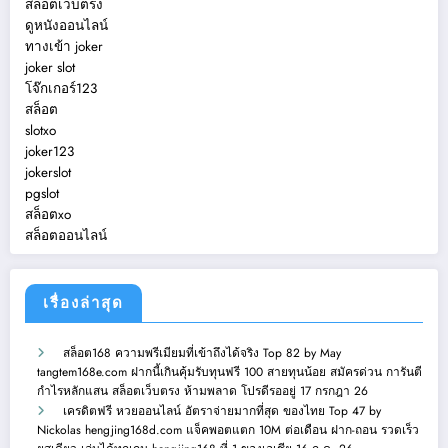
สล็อตเว็บตรง
ดูหนังออนไลน์
ทางเข้า joker
joker slot
โจ๊กเกอร์123
สล็อต
slotxo
joker123
jokerslot
pgslot
สล็อตxo
สล็อตออนไลน์
เรื่องล่าสุด
สล็อต168 ความพรีเมียมที่เข้าถึงได้จริง Top 82 by May
tangtem168e.com ฝากนี้เกินคุ้มรับทุนฟรี 100 สายทุนน้อย สมัครด่วน การันตี
กำไรหลักแสน สล็อตเว็บตรง ห้ามพลาด โปรดีรออยู่ 17 กรกฎา 26
เครดิตฟรี หวยออนไลน์ อัตราจ่ายมากที่สุด ของไทย Top 47 by
Nickolas hengjing168d.com แจ็คพอตแตก 10M ต่อเดือน ฝาก-ถอน รวดเร็ว