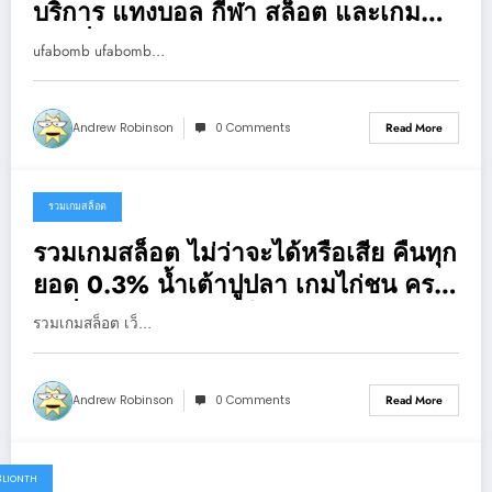
บริการ แทงบอล กีฬา สล็อต และเกมคา
สิโนอื่นๆ บอลสด เรียลไทม์ คุณภาพคับ
ufabomb ufabomb…
จอ เดิมพันง่าย มือใหม่ก็แทงได้
ufabombx สายคุ้ม ห้ามพลาด สมัคร
Andrew Robinson
0 Comments
Read More
ด่วน Top 21 by Jacob ufabomb
รวมเกมสล็อต
14 ธันวาคม 2025
รวมเกมสล็อต ไม่ว่าจะได้หรือเสีย คืนทุก
ยอด 0.3% น้ำเต้าปูปลา เกมไก่ชน ครบ
จบที่เดียว รวมเกมสล็อต แจกเครดิตฟรี
รวมเกมสล็อต เว็…
เยอะสุด Top 87 by Ken texas24 14
ธ.ค. 25
Andrew Robinson
0 Comments
Read More
3LIONTH