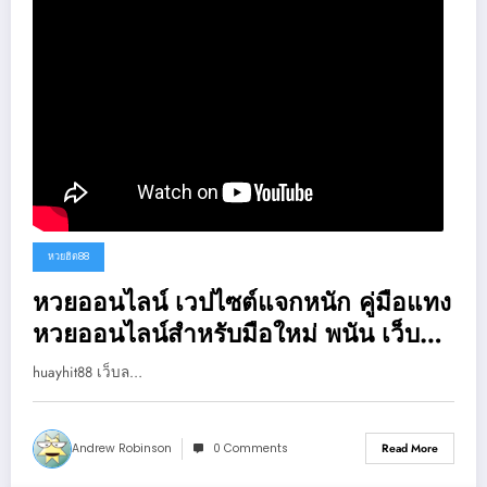
หวยฮิต88
หวยออนไลน์ เวปไซต์แจกหนัก คู่มือแทง
หวยออนไลน์สำหรับมือใหม่ พนัน เว็บ
เปิดใหม่ ทดลองเล่น Top 17 by David
huayhit88 เว็บล…
22 DEC 2568
Andrew Robinson
0 Comments
Read More