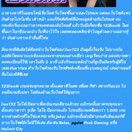
แวดวงคาสิโนออนไลน์เริ่มโผล่เว็บใหม่ขึ้นมาเยอะไปหมด แต่ละเว็บไซต์แข่ง
กันด้วยโปรโมชั่น เค้าหน้า และก็กิตติศัพท์ที่มักจะดูคล้ายกันไปหมด จน
กระทั่งเริ่มเบลอว่าควรจะทดลองอันไหนดี แล้ววันนึงก็พบชื่อ 123lionth โผล่
ขึ้นมาในกรุ๊ปแนะนำเว็บที่น่าไว้ใจ เลยทดลองคลิกเข้าไปดูด้วยความอยากรู้
ว่า มันต่างจากเจ้าอื่นที่ไหน
สิ่งแรกที่สัมผัสได้คือหน้าเว็บไซต์ของ lion123 มันดูตั้งใจจริง ไม่บากบั่น
แออัดโฆษณาแบบจ้องมองจะขายของอย่างเดียว เมนูเรียบง่าย มองสบายตา
ลงทะเบียนก็ใช้เวลาไม่ถึง 2 นาที แล้วก็ระบบหลังบ้านก็ดูเป็นมิตรกับผู้ที่ไม่
เคยเล่นมาก่อน ตัวเว็บไซต์รองรับโทรศัพท์เคลื่อนที่แบบสมบูรณ์ เล่นผ่านจอก็
ลื่นไม่แพ้พีซีเลย
123lionth เกมครบทุกหมวด ตั้งแต่คาสิโนสด สล็อต กีฬา สลากกินแบ่ง ไป
จนถึงเกมยิงปลา ไม่ต้องย้ายเว็บไซต์ให้ยุ่งยาก
lion123 ไม่ได้เปิดมาเพื่อเน้นเกมเดียวแล้วจบ แม้กระนั้นมาครบทุกแนว
ตั้งแต่บาคาร่า รูเล็ต ไฮโล ป๊อกกระเด้ง ไปจนถึงเกมสล็อตกว่า 1,000 เกม
จากค่ายดังๆที่ไม่ใช่แค่ PG หรือ Joker แม้กระนั้นยังมีค่ายระดับอินเตอร์ที่
บางเว็บไซต์ยังไม่มีให้เล่น ดังเช่น Relax,
pgslot
Push Gaming หรือ
Nolimit City