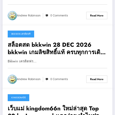
น้อย เดี่ยว สเต็ป หรือบอลสด
พฤศจิกายน 68
Andrew Robinson
0 Comments
Read More
BKKWIN เครดิตฟรี
17 ธันวาคม 2025
สล็อตสด bkkwin 28 DEC 2026
bkkwin เกมลิขสิทธิ์แท้ ครบทุกการเดิม
พัน เกมสไตล์ไทย สไตล์นอก ครบ ไม่มี
Bkkwin เครดิตฟร…
ล็อคยูส ครบทุกเกม ตอบโจทย์ทุกสไตล์
bkkwin ตอนนี้รับโบนัสฟรี ลุยเลย Top
Andrew Robinson
0 Comments
Read More
61 by Paige
KINGDOM66
17 ธันวาคม 2025
เว็บแม่ kingdom66n ใหม่ล่าสุด Top