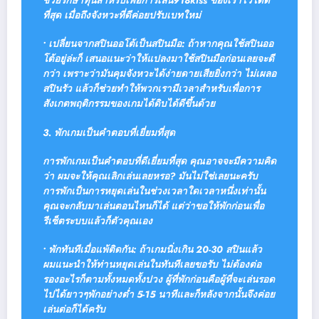
ช่วยรักษาทุนสำหรับเพื่อการเล่น918kiss ของเราไว้ได้ดี
ที่สุด เมื่อถึงจังหวะที่ดีค่อยปรับเบทใหม่
• เปลี่ยนจากสปินออโต้เป็นสปินมือ: ถ้าหากคุณใช้สปินออ
โต้อยู่ล่ะก็ เสนอแนะว่าให้แปลงมาใช้สปินมือก่อนเลยจะดี
กว่า เพราะว่ามันคุมจังหวะได้ง่ายดายเสียยิ่งกว่า ไม่เผลอ
สปินรัว แล้วก็ช่วยทำให้พวกเรามีเวลาสำหรับเพื่อการ
สังเกตพฤติกรรมของเกมได้ดิบได้ดีขึ้นด้วย
3. พักเกมเป็นคำตอบที่เยี่ยมที่สุด
การพักเกมเป็นคำตอบที่ดีเยี่ยมที่สุด คุณอาจจะมีความคิด
ว่า ผมจะให้คุณเลิกเล่นเลยหรอ? มันไม่ใช่เลยนะครับ
การพักเป็นการหยุดเล่นในช่วงเวลาใดเวลาหนึ่งเท่านั้น
คุณจะกลับมาเล่นตอนไหนก็ได้ แต่ว่าขอให้พักก่อนเพื่อ
รีเซ็ตระบบแล้วก็ตัวคุณเอง
• พักทันทีเมื่อแพ้ติดกัน: ถ้าเกมนิ่งเกิน 20-30 สปินแล้ว
ผมแนะนำให้ท่านหยุดเล่นในทันทีเลยขอรับ ไม่ต้องต่อ
รองอะไรก็ตามทั้งหมดทั้งปวง ผู้ที่พักก่อนคือผู้ที่จะเล่นรอด
ไปได้ยาวๆพักอย่างต่ำ 5-15 นาทีและก็หลังจากนั้นจึงค่อย
เล่นต่อก็ได้ครับ