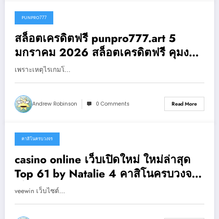
PUNPRO777
26 ธันวาคม 2025
สล็อตเครดิตฟรี punpro777.art 5
มกราคม 2026 สล็อตเครดิตฟรี คุมงบ
ง่าย เหมาะกับสายวางแผนทุน โบนัสเข้า
เพราะเหตุไรเกมโ…
รัวๆ ทุกสปิน การันตีเงินชัวร์ ถอนไม่อั้น
จัดให้ทุกยูส สล็อต777 ลุ้นกำไรเน้นๆ
Andrew Robinson
0 Comments
Read More
แบบสายปั่น Top 95 by Reece
คาสิโนครบวงจร
19 ธันวาคม 2025
casino online เว็บเปิดใหม่ ใหม่ล่าสุด
Top 61 by Natalie 4 คาสิโนครบวงจร
เว็บไซต์ตรง รวมเกมคาสิโนครบวงจร
veewin เว็บไซต์…
ประสบการณ์เล่นเหมือนยกคาสิโนมาไว้
ที่บ้าน ธันวาคม 2025