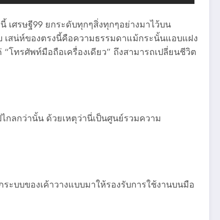
้ เศรษฐี99 ยกระดับทุกๆสิ่งทุกๆอย่างมาไว้บน
าแลบ เสน่ห์ของตรงนี้คือความธรรมดาแม้กระนั้นแอบแฝง
“โทรศัพท์มือถือเครื่องเดียว” ถึงสามารถเปลี่ยนชีวิต
ลกว่านั้น ด้วยเหตุว่านี่เป็นศูนย์รวมความ
้ไม่ยากระบบของเค้าวางแบบมาให้รองรับการใช้งานบนมือ