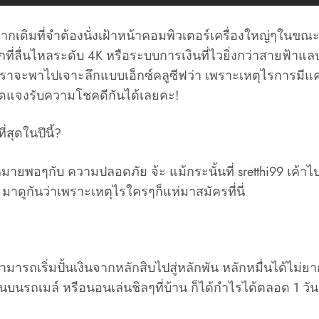
ดิมที่จำต้องนั่งเฝ้าหน้าคอมพิวเตอร์เครื่องใหญ่ๆในขณะนี
ิกที่ลื่นไหลระดับ 4K หรือระบบการเงินที่ไวยิ่งกว่าสายฟ้
เราจะพาไปเจาะลึกแบบเอ็กซ์คลูซีฟว่า เพราะเหตุไรการมีแค่ 
 จัดแจงรับความโชคดีกันได้เลยคะ!
่สุดในปีนี้?
พอๆกับ ความปลอดภัย จ้ะ แม้กระนั้นที่ sretthi99 เค้าไปไก
ูกันว่าเพราะเหตุไรใครๆก็แห่มาสมัครที่นี่
ุณสามารถเริ่มปั้นเงินจากหลักสิบไปสู่หลักพัน หลักหมื่นได
่นบนรถเมล์ หรือนอนเล่นชิลๆที่บ้าน ก็ได้กำไรได้ตลอด 1 วัน