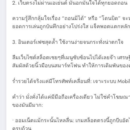
2. เว็บตรงไม่ผ่านเอเย่นต์ มั่นอกมั่นใจได้ทุกยอดถอน
ความรู้สึกกลุ้มใจเรื่อง “ถอนมิได้” หรือ “โดนบิด” จะ
ยอดการเล่นถูกบันทึกอย่างโปร่งใส แจ็คพอตแตกหลักล้า
3. อินเตอร์เฟซสุดล้ำ ใช้งานง่ายจนกระทั่งน่าตกใจ
ลืมเว็บไซต์สล็อตเชยๆที่เมนูซับซ้อนไปได้เลยจ๊า เศร
สัมผัสด้วยนิ้วมือบนสมาร์ทโฟน ทำให้การเดิมพันของ
ร่ำรวยได้จริงแค่มีโทรศัพท์เคลื่อนที่: เจาะระบบ Mobil
คำว่า มั่งคั่งได้แค่มีมือถือเครื่องเดียว ไม่ใช่คำโฆษ
ของมันมีมาก:
• ออมเน็ตแม้กระนั้นไหลลื่น: เกมสล็อตตรงนี้ถูกบีบอ
ครบถ้วน