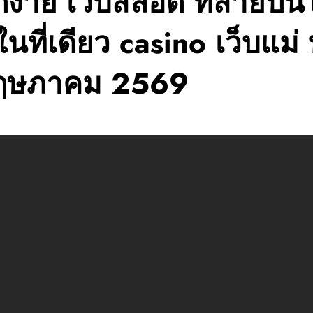
ง่าย เว็บสล็อต ที่สายปั
นที่เดียว casino เว็บแม
พฤษภาคม 2569