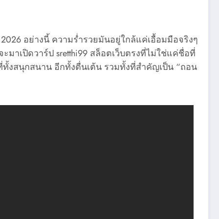
026 อย่างนี้ ความร่ำรวยมันอยู่ใกล้แค่เอื้อมมือจริงๆ
าเปิดวาร์ป sretthi99 สล็อตเว็บตรงที่ไม่ใช่แค่ชื่อที่
้งสนุกสนาน อีกทั้งตื่นเต้น รวมทั้งที่สำคัญเป็น “ถอน