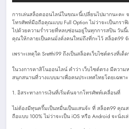
การเล่นสล็อตออนไลน์ในขณะนี้เปลี่ยนไปมากนะคะ จากเ
โทรศัพท์มือถือคุณแบบ Full Option ไม่ว่าจะเป็นกราฟ
ไปด้วยความร่ำรวยที่หลบซ่อนอยู่ในทุกการสปิน วันนี้
คุณให้กลายเป็นคนมั่งคั่งคนใหม่ถึงที่กะไว้ สล็อต99
เพราะเหตุใด Sretthi99 ถึงเป็นสล็อตเว็บไซต์ตรงที่เด็ดที
ในวงการคาสิโนออนไลน์ คำว่า เว็บไซต์ตรง มีความหมาย
สนุกสนานที่วางแบบมาเพื่อคนประเทศไทยโดยเฉพาะ มาด
1. อิสระทางการเงินที่เริ่มต้นจากโทรศัพท์เคลื่อนที่
ไม่ต้องมีทุนครึ้มเป็นหมื่นเป็นแสนจ้ะ ที่ สล็อต99 ค
ถือแบบ 100% ไม่ว่าจะเป็น iOS หรือ Android จะนั่งเล