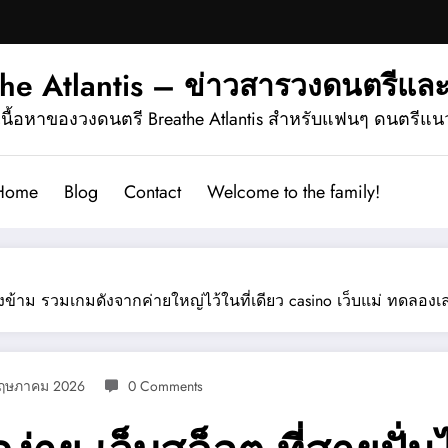
he Atlantis – ข่าวสารวงดนตรีแล
นื้อหาของวงดนตรี Breathe Atlantis สำหรับแฟนๆ ดนตรีแนว
Home
Blog
Contact
Welcome to the family!
รมองข้าม รวมเกมดังจากค่ายใหญ่ไว้ในที่เดียว casino เว็บแม่ ทดล
พฤษภาคม 2026
0 Comments