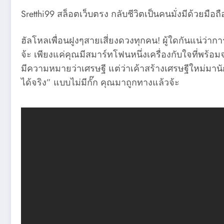
Sretthi99 สล็อตเว็บตรง กลับชีวิตเป็นคนมั่งมีด้วยมือถื
ฮัลโหลเพื่อนฝูงๆสายเสี่ยงดวงทุกคน! ผู้ใดกันแน่ว่าก
จ้ะ เพียงแค่คุณมีสมาร์ทโฟนหนึ่งเครื่องกับใจที่พร้อม
มีความหมายว่าเศรษฐี แต่ว่าเค้าสร้างเศรษฐีใหม่มานัก
ได้จริง” แบบไม่มีกั๊ก คุณมาถูกทางแล้วจ้ะ