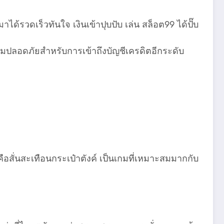
ด้รวดเร็วทันใจ เงินเข้าปุบปับ เล่น สล็อต99 ได้ปั๊บ
ามปลอดภัยสำหรับการเข้าถึงบัญชีเครดิตอีกระดับ
ั่นสะเทือนกระเป๋าตังค์ เป็นเกมที่เหมาะสมมากกับ