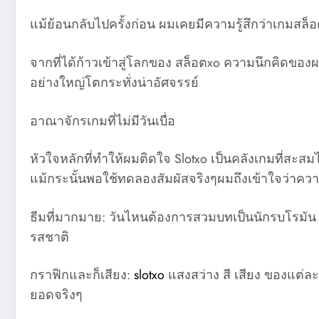
แม้ย้อนกลับไปครั้งก่อน ผมเคยมีความรู้สึกว่าเกมสล
จากที่ได้ก้าวเข้าสู่โลกของ สล็อตxo ความนึกคิดของผมก็
อย่างใหญ่โตกระทั่งน่าอัศจรรย์
อาณาจักรเกมที่ไม่มีวันเบื่อ
หัวใจหลักที่ทำให้ผมติดใจ Slotxo เป็นคลังเกมที่สะ
แม้กระนั้นพอใช้ทดลองสัมผัสจริงๆผมถึงเข้าใจว่า
ธีมที่มากมาย: วันไหนต้องการสวมบทเป็นนักรบโรมัน 
รสชาติ
กราฟิกและก็เสียง:
slotxo
แสงสว่าง สี เสียง ของแต่ละ
ยอดจริงๆ