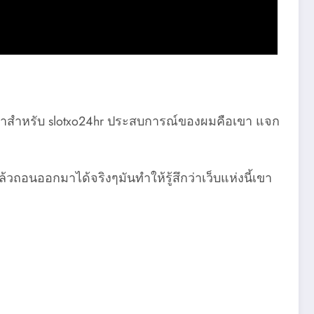
ต่ว่าสำหรับ slotxo24hr ประสบการณ์ของผมคือเขา แจก
้วถอนออกมาได้จริงๆมันทำให้รู้สึกว่าเว็บแห่งนี้เขา