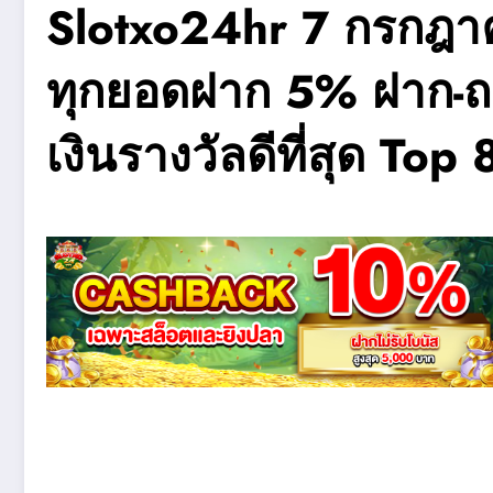
Slotxo24hr 7 กรกฎาค
ทุกยอดฝาก 5% ฝาก-ถอ
เงินรางวัลดีที่สุด T