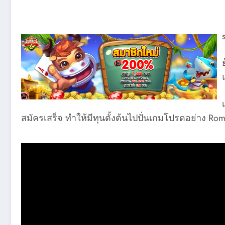
สมัครเสร็จ ทำให้มีทุนตั้งต้นไปปั่นเกมโปรดอย่าง Ro