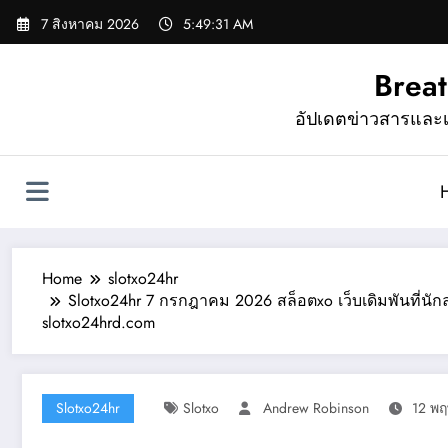
Skip
7 สิงหาคม 2026
5:49:32 AM
to
content
Breat
อัปเดตข่าวสารและเ
Home
slotxo24hr
Slotxo24hr 7 กรกฎาคม 2026 สล็อตxo เว็บเดิมพันที่นัก
slotxo24hrd.com
Slotxo24hr
Slotxo
Andrew Robinson
12 พ