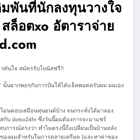
มพันที่นักลงทุนวางใจ
สล็อตxo อัตาราจ่าย
hrd.com
็วทันใจ สมัครรับโบนัสฟรี!!
่” นั้นยากพอๆกับการปั่นให้ได้แจ็คพอตครับผม ผมเอง
ไม่นตอบเสมือนหุ่นยนต์บ้าง จนกระทั่งได้มาลอง
ัสกับ slotxo24hr ซึ่งวันนี้ผมต้องการจะมาแชร์
บการณ์ตรงว่า ทำไมตรงนี้ถึงเปลี่ยนเป็นบ้านหลัง
กของผมสำหรับในการคลายเครียด (และหาค่าของ