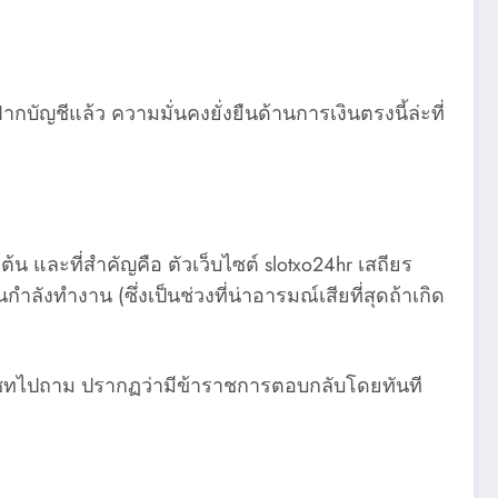
กบัญชีแล้ว ความมั่นคงยั่งยืนด้านการเงินตรงนี้ล่ะที่
น และที่สำคัญคือ ตัวเว็บไซต์ slotxo24hr เสถียร
ำลังทำงาน (ซึ่งเป็นช่วงที่น่าอารมณ์เสียที่สุดถ้าเกิด
กแชทไปถาม ปรากฏว่ามีข้าราชการตอบกลับโดยทันที