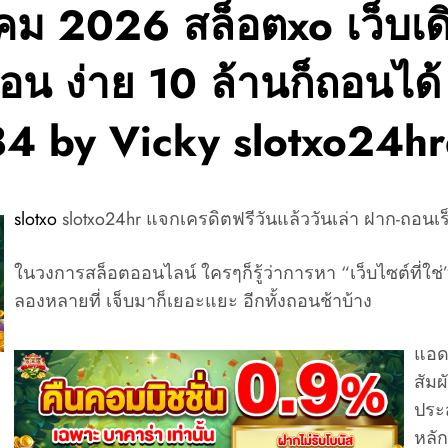
ม 2026 สล็อตxo เว็บเดิ
น ง่าย 10 ล้านก็ถอนได้ 
op 84 by Vicky slotxo24
slotxo
slotxo24hr แจกเครดิตฟรีวันแล้ววันเล่า ฝาก-ถอนเร
ในวงการสล็อตออนไลน์ ใครๆก็รู้ว่าการหา “เว็บไซต์ที่ใช
ลองหลายที่ เจ็บมาก็เยอะแยะ อีกทั้งถอนช้าบ้าง
แอด
สัมผ
ประส
หลั