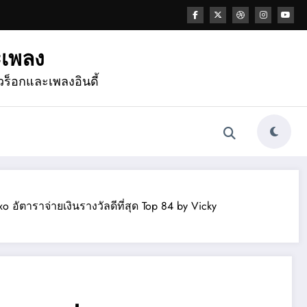
ะเพลง
ร็อกและเพลงอินดี้
อัตาราจ่ายเงินรางวัลดีที่สุด Top 84 by Vicky