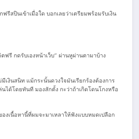
ากฟรีสปินเข้าเมื่อใด บอกเลยว่าเตรียมพร้อมรับเงิน
ตฟรี กดรับเองหน้าเว็บ” ผ่านหูผ่านตามาบ้าง
ม่มีเงินสนิท แม้กระนั้นดวงใจมันเรียกร้องต้องการ
่นได้โดยทันที มองสักตั้ง กะว่าถ้าเกิดโดนโกงหรือ
องเนื้อหานี้ที่ผมจะมาเหลาให้ฟังแบบหมดเปลือก