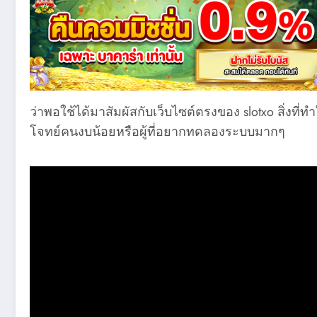
ว่าพอใช้ได้มาสัมผัสกับเว็บไซต์ตรงของ slotxo สิ่งที
โจทย์คนงบน้อยหรือผู้ที่อยากทดลองระบบมากๆ