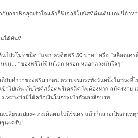
บกราฟิกสุดเร้าใจแล้วก็ฟีเจอร์โบนัสที่ตื่นเต้น เกมนี้ถ้าห
นได้ทันที
เห็นโปรโมทชนิด “แจกเครดิตฟรี 50 บาท” หรือ “สล็อตเครดิ
อนผม… “ของฟรีไม่มีในโลก หรอก หลอกลวงมั่นใจๆ”
อคติกับคำว่าของฟรีมาก่อน ตราบจนกระทั่งวันหนึ่งในช่วงที่ไ
้าไปเล่น เว็บไซต์สล็อตฟรีเครดิต ไม่ต้องฝาก สมัครง่าย เล
ะไรเพราะว่ามิได้ควักเงินในกระเป๋าตัวเองสักบาท
นเปลี่ยนแปลงความคิดผมไปนิรันดร แล้วก็กลายเป็นสาเหตุข
วนๆนะครับ!