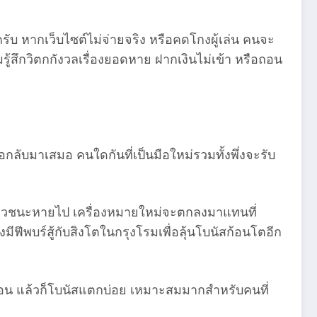
ับ หากเว็บไซต์ไม่จ่ายจริง หรือคดโกงผู้เล่น คนจะ
ู้สึกวิตกกังวลเรื่องยอดหาย ฝากเงินไม่เข้า หรือถอน
อกลับมาเสมอ คนใดกันที่เป็นมือใหม่รวมทั้งพึ่งจะรับ
ายแถวชนะหายไป เครื่องหมายใหม่จะตกลงมาแทนที่
ีพบร์สู้กับสิงโตในกรุงโรมเพื่อลุ้นโบนัสก้อนโตอีก
ซ้อน แล้วก็โบนัสแตกบ่อย เหมาะสมมากสำหรับคนที่