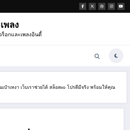
ะเพลง
ร็อกและเพลงอินดี้
เป๋าเหงา เว็บเราช่วยได้ สล็อตxo โปรดีมีจริง พร้อมให้คุณ