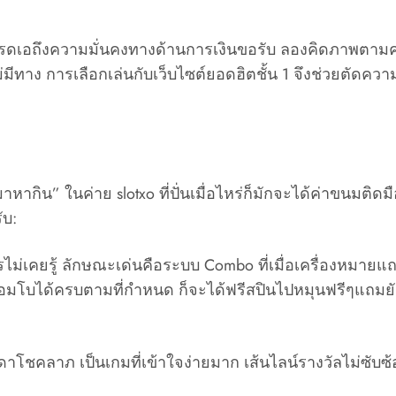
ุเกรดเอถึงความมั่นคงทางด้านการเงินขอรับ ลองคิดภาพตามคร
าง การเลือกเล่นกับเว็บไซต์ยอดฮิตชั้น 1 จึงช่วยตัดความร
กิน” ในค่าย slotxo ที่ปั่นเมื่อไหร่ก็มักจะได้ค่าขนมติดมื
ับ:
ครไม่เคยรู้ ลักษณะเด่นคือระบบ Combo ที่เมื่อเครื่องหม
โบได้ครบตามที่กำหนด ก็จะได้ฟรีสปินไปหมุนฟรีๆแถมยังมีฟ
าโชคลาภ เป็นเกมที่เข้าใจง่ายมาก เส้นไลน์รางวัลไม่ซับ