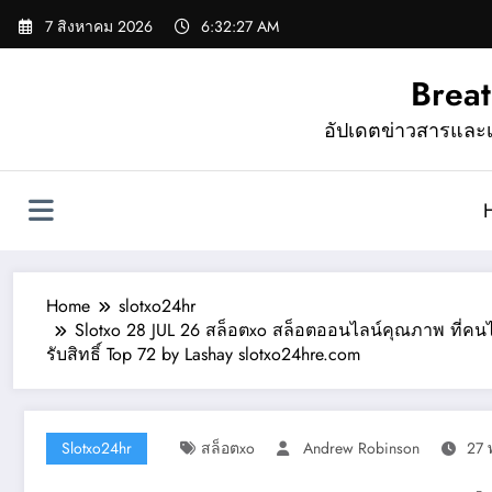
Skip
7 สิงหาคม 2026
6:32:28 AM
to
content
Breat
อัปเดตข่าวสารและเ
Home
slotxo24hr
Slotxo 28 JUL 26 สล็อตxo สล็อตออนไลน์คุณภาพ ที่คนไท
รับสิทธิ์ Top 72 by Lashay slotxo24hre.com
Slotxo24hr
สล็อตxo
Andrew Robinson
27