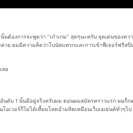
ั้นต้องการจะพูดว่า “เก๋าเกม” สุดๆนะครับ จุดเด่นของคว
ยค่าย ผมมีความคิดว่าโบนัสแทรกและการเข้าฟีเจอร์ฟรีสป
้เลย
อันดับ 1 นั้นมีอยู่จริงครับผม ตอนผมสมัครคราวแรก ผมก็กด
์นโอเวอร์ก็ไม่ได้เหี้ยมโหดอำมหิตเหมือนเว็บเอเย่นต์ทั่วๆไ