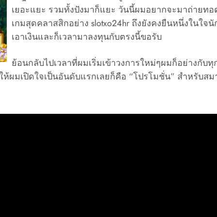
เยอะแยะ รวมทั้งปังมาก็แยะ วันนี้ผมอยากจะมาถ่ายทอ
เกมสุดคลาสสิกอย่าง slotxo24hr ถึงยังคงยืนหนึ่งในใจน
เอาเงินและก็เวลามาลงทุนกับตรงนี้ขอรับ
ย้อนกลับไปเวลาที่ผมเริ่มเข้าวงการใหม่ๆผมก็อย่างกับทุ
่ทำให้ผมเปิดใจเป็นอันดับแรกเลยก็คือ “โปรโมชั่น” สำหรับสม