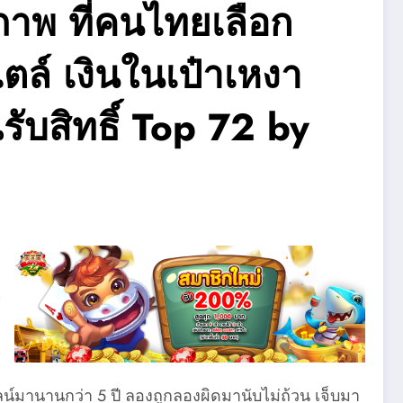
าพ ที่คนไทยเลือก
ตล์ เงินในเป๋าเหงา
รับสิทธิ์ Top 72 by
จ
น์มานานกว่า 5 ปี ลองถูกลองผิดมานับไม่ถ้วน เจ็บมา