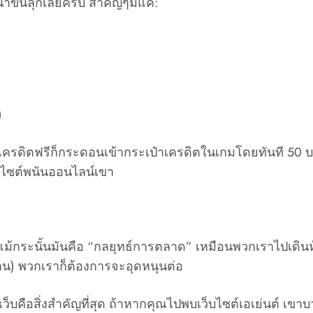
งน่าขนลุกเลยครับ สำคัญๆมีแค่:
)
กนั้นเครดิตฟรีก็กระดอนเข้ากระเป๋าเครดิตในเกมโดยทันที 5
็บไซต์พนันออนไลน์เขา
กระนั้นมันคือ “กลยุทธ์การตลาด” เหมือนพวกเราไปเดินห้า
าน) พวกเราก็ต้องการจะอุดหนุนต่อ
ว็บคือสิ่งสำคัญที่สุด ถ้าหากคุณไปพบเว็บไซต์เอเย่นต์ เขาบ