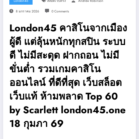
London45
สล็อตเว็บตรง
Andrew Robinson
8 มกราคม 2026
0 Comments
London45 คาสิโนจากเมือง
ผู้ดี แต่ลุ้นหนักทุกสปิน ระบบ
ดี ไม่มีสะดุด ฝากถอน ไม่มี
ขั่นต่ำ รวมเกมคาสิโน
ออนไลน์ ที่ดีที่สุด เว็บสล็อต
เว็บแท้ ห้ามพลาด Top 60
by Scarlett london45.one
18 กุมภา 69