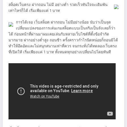
สล็อตเว็บตรง ฝากถอน ไม่มี อย่างต่ำ รวดเร็วทันใจจะเดิมพัน
เท่าไหร่ก็ได้ เริ่มเพียงแต่ 1 บาท
การได้เจอ เว็บสล็อต ฝากถอน ไม่มีอย่างน้อย นับว่าเป็นจุด
เปลี่ยนแปลงของการเล่นเกมสล็อตแบบเป็นจริงเป็นจังเลยก็ว่า
ได้ ก่อนหน้าที่ผ่านมาผมเคยเล่นกับหลายเว็บไซต์ที่ตั้งข้อจำกัด
มากมาย ฝากอย่างต่ำสูง ถอนช้า ครั้งคราวกำไรนิดหน่อยก็ถอนมิได้
ทำให้อึดอัดและไม่สนุกสนานเท่าที่ควร จนกระทั่งได้ทดลองเว็บตรง
ที่เปิดให้ เริ่มเพียงแค่ 1 บาท ทั้งหมดทุกอย่างเปลี่ยนไปโดยทันที