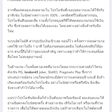
จากที่ผมทดลองเล่นหลายเว็บ โปรโมชั่นที่เจอบ่อยมากและได้ใช้จริง
อาทิเช่น โบนัสฝากคราวแรก 100% , เครดิตฟรีไม่ต้องฝากก่อน,
โปรโมชั่นคืนยอดเสีย รวมทั้งโปรหมุนฟรีที่ให้ทดสอบเกมก่อนใช้เงิน
จริง ซึ่งช่วยลดการเสี่ยงได้เยอะแยะ โดยเฉพาะอย่างยิ่งสำหรับมือ
ใหม่
ระบบอัตโนมัติ ฝากปุบปับเงินเข้าเลย ถอนก็ไว ครั้งคราวถอนผ่านวอ
เลทใช้เวลาไม่ถึง 1 นาที ไม่ต้องรอคอยแอดมิน ไม่ต้องส่งสลิปให้ยุ่ง
ยาก ตรงนี้ถือได้ว่าจุดแปลงสำคัญ เพราะเหตุว่าทำให้การเล่นสล็อต
ลื่นไหล ไม่สะดุดอารมณ์
ในด้านเกม เว็บสล็อตวอเลทที่มาแรงโดยมากจะรวมค่ายดังไว้ครบ
ดังเช่น PG,
london45
Joker, SlotXO, Pragmatic Play ซึ่งจาก
ประสบการณ์ตรง เกมใหม่ๆมักจะมีอัตราการแตกค่อนข้างจะดี ยิ่งถ้า
เกิดเล่นพร้อมกันกับโปรโมชั่น อย่างโบนัสฝากหรือฟรีสปิน ยิ่งเพิ่ม
จังหวะทำกำไรได้มากขึ้น
แน่ๆว่าโปรโมชั่นจัดเต็มก็จำเป็นต้องมาพร้อมข้อแม้ ผมเสนอแนะให้
อ่านข้อตกลงโบนัสทุกครั้ง ตัวอย่างเช่น เทิร์นโอเวอร์ หรือเกมที่ร่วม
รายการ เพื่อไม่ให้พลาดตอนเบิกเงิน แต่ถ้าหากเลือกเว็บไซต์ตรงที่