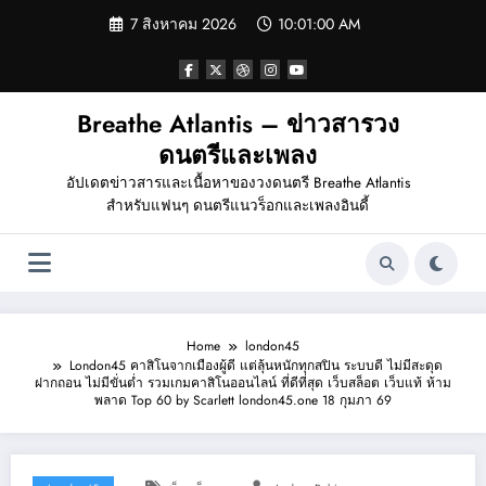
Skip
7 สิงหาคม 2026
10:01:01 AM
to
content
Breathe Atlantis – ข่าวสารวง
ดนตรีและเพลง
อัปเดตข่าวสารและเนื้อหาของวงดนตรี Breathe Atlantis
สำหรับแฟนๆ ดนตรีแนวร็อกและเพลงอินดี้
Home
london45
London45 คาสิโนจากเมืองผู้ดี แต่ลุ้นหนักทุกสปิน ระบบดี ไม่มีสะดุด
ฝากถอน ไม่มีขั่นต่ำ รวมเกมคาสิโนออนไลน์ ที่ดีที่สุด เว็บสล็อต เว็บแท้ ห้าม
พลาด Top 60 by Scarlett london45.one 18 กุมภา 69