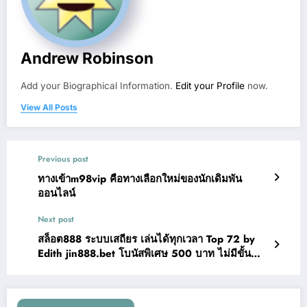
Andrew Robinson
Add your Biographical Information.
Edit your Profile
now.
View All Posts
Previous post
ทางเข้าm98vip คือทางเลือกใหม่ของนักเดิมพัน
ออนไลน์
Next post
สล็อต888 ระบบเสถียร เล่นได้ทุกเวลา Top 72 by
Edith jin888.bet โบนัสพิเศษ 500 บาท ไม่มีขั้นต่ำ
Ka gaming,YGGDRASIL,JOKER ,Live22 สล็อต
เว็บตรง โปรโมชั่นเด็ด รอคุณอยู่ 19 กรกฎาคม 25