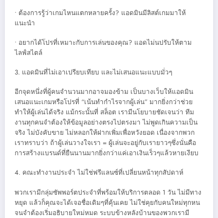
• ต้องการรู้ว่าเกมไหนแตกหลายครั้ง? แอดมินมีลิสต์เกมมาให้
แนะนำ
• อยากได้โปรที่เหมาะกับการเล่นของคุณ? แอดไม่นปรับให้ตาม
ไลฟ์สไตล์
3. แอดมินที่ไม่เอาเปรียบเทียบ และไม่เสนอแนะแบบมั่วๆ
อีกจุดหนึ่งที่ผู้คนจำนวนมากอาจมองข้าม เป็นบางเว็บให้แอดมิน
เสนอแนะเกมหรือโปรที่ “เน้นทำกำไรจากผู้เล่น” มากยิ่งกว่าช่วย
ทำให้ผู้เล่นได้จริง แม้กระนั้นที่ สล็อต เรามีนโยบายชัดเจนว่า ทีม
งานทุกคนจำต้องให้ข้อมูลอย่างตรงไปตรงมา ไม่พูดเกินความเป็น
จริง ไม่บังคับขาย ไม่หลอกให้ฝากเพิ่มเพื่อหวังยอด เนื่องจากพวก
เราทราบว่า ถ้าผู้เล่นวางใจเรา = ผู้เล่นจะอยู่กับเรายาวๆซึ่งนั่นคือ
การสร้างแบรนด์ที่ยืนนานมากยิ่งกว่าแค่เอาเงินเร็วๆแล้วหายเงียบ
4. คณะทำงานประจำ ไม่ใช่ฟรีแลนซ์ที่เปลี่ยนหน้าทุกสัปดาห์
พวกเรามีกลุ่มซัพพอร์ตประจำที่พร้อมให้บริการตลอด 1 วัน ไม่มีทาง
หยุด แล้วก็คุณจะได้เจอชื่อเดิมๆที่คุ้นเคย ไม่ใช่คุยกับคนใหม่ทุกหน
จนจำต้องเริ่มอธิบายใหม่หมด ระบบข้างหลังบ้านของพวกเรามี