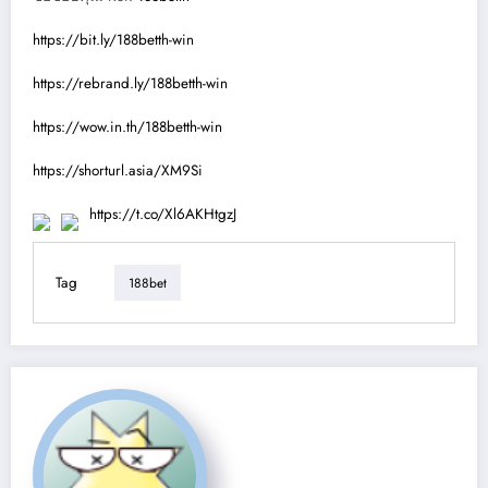
https://bit.ly/188betth-win
https://rebrand.ly/188betth-win
https://wow.in.th/188betth-win
https://shorturl.asia/XM9Si
https://t.co/Xl6AKHtgzJ
Tag
188bet