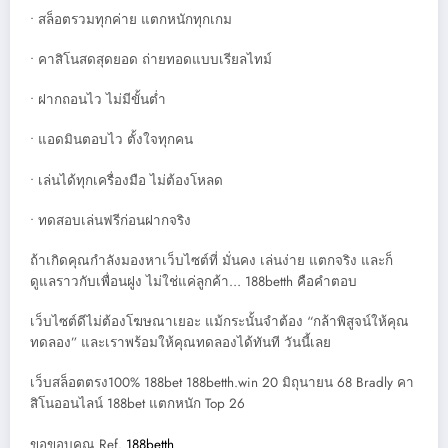
• สล็อตรวมทุกค่าย แตกหนักทุกเกม
• คาสิโนสดสุดยอด ถ่ายทอดแบบเรียลไทม์
• ฝากถอนไว ไม่มีขั้นต่ำ
• แอดมินตอบไว ตั้งใจทุกคน
• เล่นได้ทุกเครื่องมือ ไม่ต้องโหลด
• ทดสอบเล่นฟรีก่อนฝากจริง
ถ้าเกิดคุณกำลังมองหาเว็บไซต์ที่ มั่นคง เล่นง่าย แตกจริง และก็
ดูแลราวกับเพื่อนฝูง ไม่ใช่แค่ลูกค้า… 188betth คือคำตอบ
เว็บไซต์ดีไม่ต้องโฆษณาเยอะ แม้กระนั้นจำต้อง “กล้าพิสูจน์ให้คุณ
ทดลอง” และเราพร้อมให้คุณทดลองได้ทันที วันนี้เลย
เว็บสล็อตตรง100% 188bet 188betth.win 20 มิถุนายน 68 Bradly คา
สิโนออนไลน์ 188bet แตกหนัก Top 26
ขอขอบคุณ Ref.
188betth