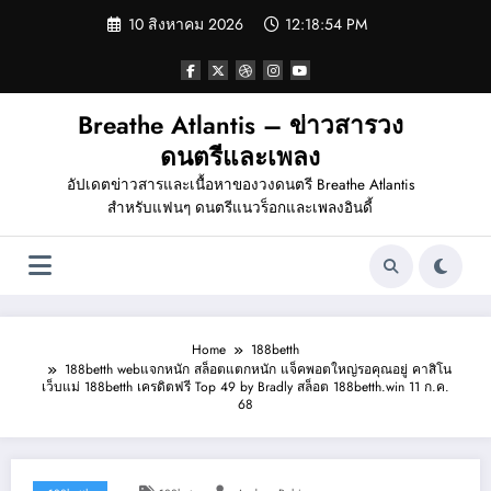
Skip
10 สิงหาคม 2026
12:18:54 PM
to
content
Breathe Atlantis – ข่าวสารวง
ดนตรีและเพลง
อัปเดตข่าวสารและเนื้อหาของวงดนตรี Breathe Atlantis
สำหรับแฟนๆ ดนตรีแนวร็อกและเพลงอินดี้
Home
188betth
188betth webแจกหนัก สล็อตแตกหนัก แจ็คพอตใหญ่รอคุณอยู่ คาสิโน
เว็บแม่ 188betth เครดิตฟรี Top 49 by Bradly สล็อต 188betth.win 11 ก.ค.
68