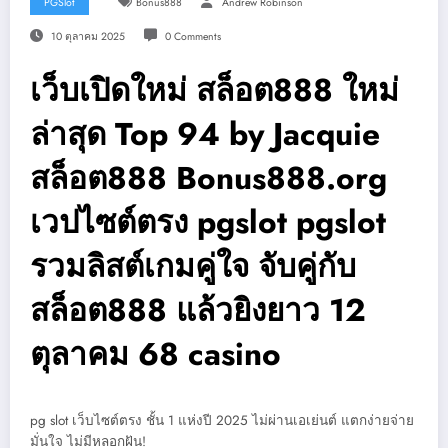
PGSlot
Bonus888
Andrew Robinson
10 ตุลาคม 2025
0 Comments
เว็บเปิดใหม่ สล็อต888 ใหม่
ล่าสุด Top 94 by Jacquie
สล็อต888 Bonus888.org
เวปไซต์ตรง pgslot pgslot
รวมลิสต์เกมคู่ใจ จับคู่กับ
สล็อต888 แล้วยิงยาว 12
ตุลาคม 68 casino
pg slot เว็บไซต์ตรง ชั้น 1 แห่งปี 2025 ไม่ผ่านเอเย่นต์ แตกง่ายจ่าย
มั่นใจ ไม่มีหลอกฝัน!