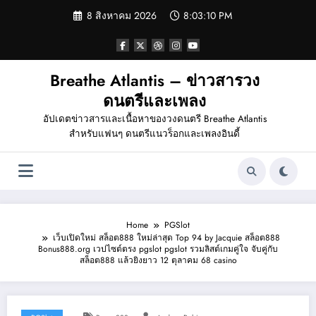
Skip
8 สิงหาคม 2026
8:03:11 PM
to
content
Breathe Atlantis – ข่าวสารวง
ดนตรีและเพลง
อัปเดตข่าวสารและเนื้อหาของวงดนตรี Breathe Atlantis
สำหรับแฟนๆ ดนตรีแนวร็อกและเพลงอินดี้
Home
PGSlot
เว็บเปิดใหม่ สล็อต888 ใหม่ล่าสุด Top 94 by Jacquie สล็อต888
Bonus888.org เวปไซต์ตรง pgslot pgslot รวมลิสต์เกมคู่ใจ จับคู่กับ
สล็อต888 แล้วยิงยาว 12 ตุลาคม 68 casino