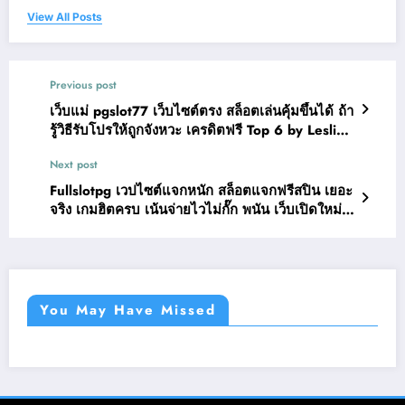
View All Posts
Previous post
เว็บแม่ pgslot77 เว็บไซต์ตรง สล็อตเล่นคุ้มขึ้นได้ ถ้า
รู้วิธีรับโปรให้ถูกจังหวะ เครดิตฟรี Top 6 by Lesli
pgslot77.world 1 เม.ย. 69 พนันออนไลน์
Next post
Fullslotpg เวปไซต์แจกหนัก สล็อตแจกฟรีสปิน เยอะ
จริง เกมฮิตครบ เน้นจ่ายไวไม่กั๊ก พนัน เว็บเปิดใหม่
ใหม่ล่าสุด Top 49 by Teresa fullslotpg2.com 25
มี.ค. 2026
You May Have Missed