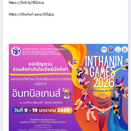
https://bitt.to/8l2mia
https://shorturl.asia/60qLa