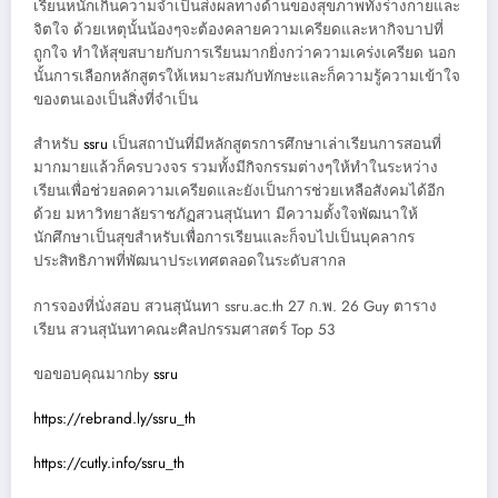
เรียนหนักเกินความจำเป็นส่งผลทางด้านของสุขภาพทั้งร่างกายและ
จิตใจ ด้วยเหตุนั้นน้องๆจะต้องคลายความเครียดและหากิจบาปที่
ถูกใจ ทำให้สุขสบายกับการเรียนมากยิ่งกว่าความเคร่งเครียด นอก
นั้นการเลือกหลักสูตรให้เหมาะสมกับทักษะและก็ความรู้ความเข้าใจ
ของตนเองเป็นสิ่งที่จำเป็น
สำหรับ
ssru
เป็นสถาบันที่มีหลักสูตรการศึกษาเล่าเรียนการสอนที่
มากมายแล้วก็ครบวงจร รวมทั้งมีกิจกรรมต่างๆให้ทำในระหว่าง
เรียนเพื่อช่วยลดความเครียดและยังเป็นการช่วยเหลือสังคมได้อีก
ด้วย มหาวิทยาลัยราชภัฏสวนสุนันทา มีความตั้งใจพัฒนาให้
นักศึกษาเป็นสุขสำหรับเพื่อการเรียนและก็จบไปเป็นบุคลากร
ประสิทธิภาพที่พัฒนาประเทศตลอดในระดับสากล
การจองที่นั่งสอบ สวนสุนันทา ssru.ac.th 27 ก.พ. 26 Guy ตาราง
เรียน สวนสุนันทาคณะศิลปกรรมศาสตร์ Top 53
ขอขอบคุณมากby
ssru
https://rebrand.ly/ssru_th
https://cutly.info/ssru_th