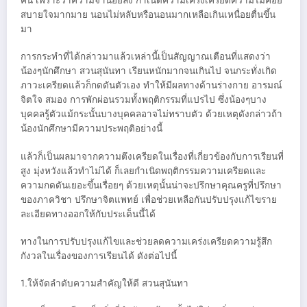
คืน เพราะว่าความจำน้อยลง กำเนิดความเคร่งเครียดความไม่ค่อย
สบายใจมากมาย นอนไม่หลับหรือนอนมากเหลือเกินเหนื่อยตื่นขึ้น
มา
การกระทำที่ได้กล่าวมาแล้วเหล่านี้เป็นสัญญาณเตือนที่แสดงว่า
น้องๆนักศึกษา สวนสุนันทา เรียนหนักมากจนเกินไป จนกระทั่งเกิด
ภาวะเครียดแล้วก็กดดันตัวเอง ทำให้มีผลทางด้านร่างกาย อารมณ์
จิตใจ สมอง การพักผ่อนรวมทั้งพฤติกรรมที่แปรไป ซึ่งน้องๆบาง
บุคคลรู้ตัวแม้กระนั้นบางบุคคลอาจไม่ทราบตัว ด้วยเหตุดังกล่าวถ้า
น้องนักศึกษามีความประพฤติอย่างนี้
แล้วก็เป็นผลมาจากความตึงเครียดในเรื่องที่เกี่ยวข้องกับการเรียนที่
สูง มุ่งหวังแล้วทำไม่ได้ ก็เลยกำเนิดพฤติกรรมความเครียดและ
ความกดดันเยอะขึ้นเรื่อยๆ ด้วยเหตุนั้นน่าจะปรึกษาคุณครูที่ปรึกษา
ของภาควิชา ปรึกษาจิตแพทย์ เพื่อช่วยเหลือกันปรับปรุงแก้ไขราย
ละเอียดทางออกให้กับประเด็นนี้ได้
ทางในการปรับปรุงแก้ไขและช่วยลดความเคร่งเครียดความรู้สึก
กังวลในเรื่องของการเรียนได้ ดังต่อไปนี้
1.ให้จัดลำดับความสำคัญให้ดี สวนสุนันทา