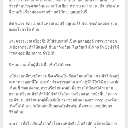
บำรุงส่วนที่สึกแม้กระทั่งกับร่างกาย ได้แก่ ปลาสมุทร มีโอเมก้า 3
ช่วยทำนุบำรุงเซลล์สมอง ผักใบเขียว ดังเช่น ผักโขม คะน้า บร็อคโค
ลี่ ช่วยในเรื่องของความจำ ผลไม้ตระกูลเบอร์ปรี่
ดังเช่นว่า สตอเบอปรี่แครนเบอปรี่ บลูเบอร์รี่ ช่วยกระตุ้นสมอง รวม
ถึงอะโวคาโด ด้วย
และควรจะงดเครื่องดื่มที่มีส่วนผสมที่เป็นแอลกอฮอล์ เพราะว่านอก
เหนือจากจะทำให้แฮงค์ ตื่นมาวิงเวียน ไปเรียนไม่ไหวแล้ว ยังทำให้
โรคสมองเสื่อมความจำไม่ดี
5.ขอความเห็นผู้ที่ไว้เนื้อเชื่อใจได้ ssru
แม้น้องนักศึกษามีความตึงเครียดในเรื่องเรียนหนักมาก แล้วไม่เคยรู้
จะหาทางออกที่ใด แนะนำว่าควรขอคำแนะนำผู้ที่ไว้ใจได้ อย่างเช่น
เพื่อนซี้ พ่อแม่ครอบครัวหรือจิตแพทย์ เพื่อช่วยให้น้องๆได้ระบาย
ความเครียดแล้วก็ทำให้มีกำลังใจในการเรียนต่อมากยิ่งขึ้น ในการ
ขอคำแนะนำจิตแพทย์ตั้งแต่เนิ่นๆจะช่วยคุ้มครองอาการรุนแรงที่จะ
เกิดขึ้นได้ และก็เป็นหลักที่ปลอดภัยสำหรับเพื่อการระบายปัญหา
ชีวิตด้วย
ssru การตั้งใจเรียนตั้งอกตั้งใจอ่านหนังสือเป็นสิ่งที่ดี แม้กระนั้นการ