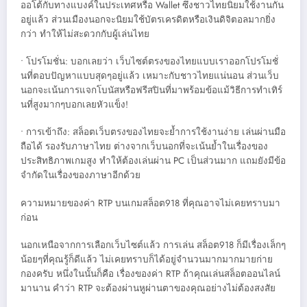
ออโต้กับทางแบงค์ในประเทศหรือ Wallet ซึ่งชาวไทยนิยมใช้งานกัน
อยู่แล้ว ส่วนเมืองนอกจะนิยมใช้บัตรเครดิตหรือเงินดิจิตอลมากยิ่ง
กว่า ทำให้ไม่สะดวกกับผู้เล่นไทย
• โปรโมชั่น: บอกเลยว่า เว็บไซต์ตรงของไทยแบบเราออกโปรโมชั่
นที่ตอบปัญหาแบบสุดๆอยู่แล้ว เหมาะกับชาวไทยแน่นอน ส่วนเว็บ
นอกจะเน้นการแจกโบนัสหรือฟรีสปินที่มาพร้อมข้อแม้วิธีการทำเทิร์
นที่สูงมากๆบอกเลยหัวแข็ง!
• การเข้าถึง: สล็อตเว็บตรงของไทยจะย้ำการใช้งานง่าย เล่นผ่านมือ
ถือได้ รองรับภาษาไทย ต่างจากเว็บนอกที่จะเน้นย้ำในเรื่องของ
ประสิทธิภาพเกมสูง ทำให้ต้องเล่นผ่าน PC เป็นส่วนมาก แถมยังมีข้อ
จำกัดในเรื่องของภาษาอีกด้วย
ความหมายของค่า RTP บนเกมสล็อต918 ที่คุณอาจไม่เคยทราบมา
ก่อน
นอกเหนือจากการเลือกเว็บไซต์แล้ว การเล่น สล็อต918 ก็มีเรื่องเล็กๆ
น้อยๆที่คุณรู้ก็ดีแล้ว ไม่เคยทราบก็ได้อยู่จำนวนมากมากมายก่าย
กองครับ หนึ่งในนั้นก็คือ เรื่องของค่า RTP ถ้าคุณเล่นสล็อตออนไลน์
มานาน คำว่า RTP จะต้องผ่านหูผ่านตาของคุณอย่างไม่ต้องสงสัย