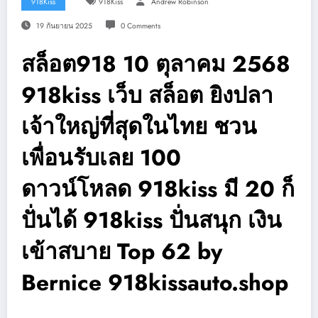
918Kiss
918Kiss
Andrew Robinson
19 กันยายน 2025
0 Comments
สล็อต918 10 ตุลาคม 2568
918kiss เว็บ สล็อต ยิงปลา
เจ้าใหญ่ที่สุดในไทย ชวน
เพื่อนรับเลย 100
ดาวน์โหลด 918kiss มี 20 ก็
ปั่นได้ 918kiss ปั่นสนุก เงิน
เข้าสบาย Top 62 by
Bernice 918kissauto.shop