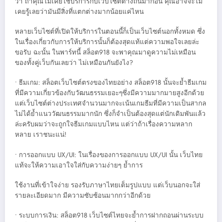
ว่า ถ้าคุณไม่เคยใช้บริการกับเว็บไซต์ต่างถิ่นมาก่อน คุณอาจจะไม่
เคยรู้เลยว่ามันมีสิ่งที่แตกต่างมากน้อยแค่ไหน
หลายเว็บไซต์ที่เปิดให้บริการในตอนนี้ก็เป็นเว็บไซต์นอกทั้งหมด ซึ่ง
ในเรื่องเกี่ยวกับการให้บริการนั้นก็ต้องสุดแท้แต่ความพอใจเลยล่ะ
ขอรับ ฉะนั้น ในพาร์ทนี้ สล็อต918 จะพาคุณมาดูความไม่เหมือน
ของทั้งคู่เว็บกันเลยว่า ไม่เหมือนกันยังไง?
• ธีมเกม: สล็อตเว็บไซต์ตรงของไทยอย่าง สล็อต918 นั้นจะย้ำธีมเกม
ที่มีความเกี่ยวข้องกับวัฒนธรรมเยอะๆซึ่งมีความมากมายสูงอีกด้วย
แต่เว็บไซต์ต่างประเทศจำนวนมากจะเน้นเกมธีมที่มีความเป็นสากล
ไม่ได้ย้ำแนววัฒนธรรมมากนัก ซึ่งก็จำเป็นต้องสุดแต่นักเดิมพันแล้ว
ล่ะครับผมว่าจะถูกใจธีมเกมแบบไหน แต่ว่าถ้าเรื่องความหลาก
หลาย เราชนะแน่!
• การออกแบบ UX/UI: ในเรื่องของการออกแบบ UX/UI นั้น เว็บไทย
แท้จะให้ความเอาใจใส่กับความง่ายๆ ย้ำการ
ใช้งานที่เข้าใจง่าย รองรับภาษาไทยเต็มรูปแบบ แต่เว็บนอกจะใส่
รายละเอียดมาก มีความซับซ้อนมากกว่าอีกด้วย
• ระบบการเงิน: สล็อต918 เว็บไซต์ไทยจะย้ำการฝากถอนผ่านระบบ