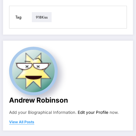
Tag
918Kiss
Andrew Robinson
Add your Biographical Information.
Edit your Profile
now.
View All Posts