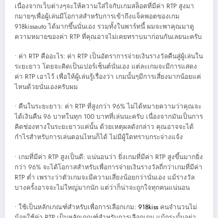
เนื่องจากเว็บต่างๆจะให้ความใส่ใจกับเกมสล็อตที่มีค่า RTP สูงมา
กมายๆเพื่อผู้เล่นมีโอกาสสำหรับการเข้าถึงแจ็คพอตของเกม
918kissauto ได้มากขึ้นนั่นเอง รวมทั้งในพาร์ทนี้ ผมจะพาคุณมาดู
ความหมายของค่า RTP ที่คุณอาจไม่เคยทราบมาก่อนกันเลยนะครับ
• ค่า RTP คืออะไร: ค่า RTP เป็นอัตราการจ่ายเงินรางวัลคืนสู่ผู้เล่นใน
ระยะยาว โดยจะคิดเป็นเปอร์เซ็นต์นั่นเอง แต่ละเกมจะมีการแสดง
ค่า RTP เอาไว้ เพื่อให้ผู้เล่นรู้เรื่องว่า เกมนั้นๆมีการเสี่ยงมากน้อยแค่
ไหนด้วยนั่นเองครับผม
• คืนในระยะยาว: ค่า RTP ที่สูงกว่า 96% ไม่ได้หมายความว่าคุณจะ
ได้เงินคืน 96 บาทในทุก 100 บาทที่เล่นนะครับ เนื่องจากมันเป็นการ
คิดช่องทางในระยะยาวแค่นั้น ด้วยเหตุผลดังกล่าว คุณอาจจะได้
กำไรสำหรับการเล่นตอนไหนก็ได้ ไม่มีผู้ใดทราบกระจ่างแจ้ง
• เกมที่มีค่า RTP สูงเป็นดี: แน่นอนว่า ยิ่งเกมที่มีค่า RTP สูงขึ้นมากยิ่ง
กว่า 96% จะได้โอกาสสำหรับเพื่อการจ่ายเงินรางวัลถี่กว่าเกมที่มีค่า
RTP ต่ำ เพราะว่าตัวเกมจะมีความเสี่ยงน้อยกว่านั่นเอง แม้รางวัล
บางครั้งอาจจะไม่ใหญ่มากนัก แต่ว่าก็น่าจะถูกใจทุกคนแน่นอน
• ใช้เป็นหลักเกณฑ์สำหรับเพื่อการเลือกเกม:
918kiss
คนจำนวนไม่
น้อยใช้ค่า RTP เป็นหลักเกณฑ์สำหรับการเลือกเกม แม้กระนั้นอย่า