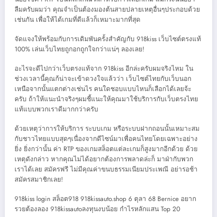
ลืมครับผมว่า คุณจำเป็นต้องมองต้นสายปลายเหตุอื่นๆประกอบด้วย
เช่นกัน เพื่อให้ได้เกมที่ดีแล้วก็เหมาะมากที่สุด
จัดแจงให้พร้อมกับการเดิมพันครั้งสำคัญกับ 918kiss เว็บไซต์ตรงแท้
100% เล่นเว็บไทยถูกอกถูกใจกว่าแน่ๆ ลองเลย!
อะไรจะดีไปกว่าเว็บตรงแท้จาก 918kiss อีกล่ะครับผมจริงไหม ใน
ช่วงเวลานี้คุณก้น่าจะเข้าดวงใจแล้วว่า เว็บไซต์ไทยกับเว็บนอก
เหนือจากนั้นแตกต่างเช่นไร คนใดชอบแบบไหนก็เลือกได้เลยจ้ะ
ครับ ถ้าให้แนะนำจริงๆผมชี้แนะให้คุณมาใช้บริการกับเว็บตรงไทย
แท้แบบพวกเราดีมากกว่าครับ
ด้วยเหตุว่าการให้บริการ ระบบเกม หรือระบบฝากถอนนั้นเหมาะสม
กับชาวไทยแบบสุดๆเนื่องจากดีไซน์มาเพื่อคนไทยโดยเฉพาะอย่าง
ยิ่ง ยิ่งกว่านั้น ค่า RTP ของเกมสล็อตแต่ละเกมก็สูงมากอีกด้วย ด้วย
เหตุดังกล่าว หากคุณไม่ได้อยากต้องการพลาดล่ะก็ มาฝ่ากับพวก
เราได้เลย สมัครฟรี ไม่มีคุณค่าขนบธรรมเนียมประเพณี อย่ารอช้า
สมัครสมาชิกเลย!
918kiss login สล็อต918 918kissauto.shop 6 ตุลา 68 Bernice อยาก
รวยต้องลอง 918kissautoลงทุนงบน้อย กำไรหลักแสน Top 20