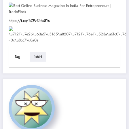
https://t.co/6ZPv3Nw8Ys
Tag
1xbit1