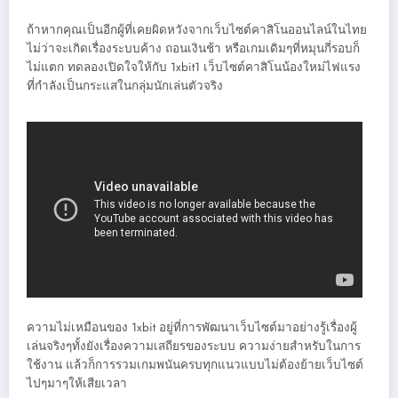
ถ้าหากคุณเป็นอีกผู้ที่เคยผิดหวังจากเว็บไซต์คาสิโนออนไลน์ในไทย
ไม่ว่าจะเกิดเรื่องระบบค้าง ถอนเงินช้า หรือเกมเดิมๆที่หมุนกี่รอบก็
ไม่แตก ทดลองเปิดใจให้กับ 1xbit1 เว็บไซต์คาสิโนน้องใหม่ไฟแรง
ที่กำลังเป็นกระแสในกลุ่มนักเล่นตัวจริง
ความไม่เหมือนของ 1xbit อยู่ที่การพัฒนาเว็บไซต์มาอย่างรู้เรื่องผู้
เล่นจริงๆทั้งยังเรื่องความเสถียรของระบบ ความง่ายสำหรับในการ
ใช้งาน แล้วก็การรวมเกมพนันครบทุกแนวแบบไม่ต้องย้ายเว็บไซต์
ไปๆมาๆให้เสียเวลา