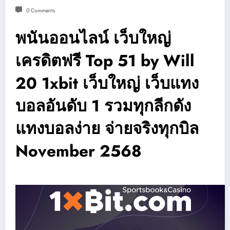
0 Comments
พนันออนไลน์ เว็บใหญ่
เครดิตฟรี Top 51 by Will
20 1xbit เว็บใหญ่ เว็บแทง
บอลอันดับ 1 รวมทุกลีกดัง
แทงบอลง่าย จ่ายจริงทุกบิล
November 2568