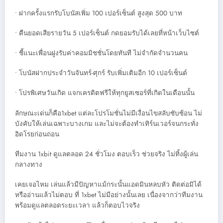
• ฝากครั้งแรกรับโบนัสเพิ่ม 100 เปอร์เซ็นต์ สูงสุด 500 บาท
• คืนยอดเสียรายวัน 5 เปอร์เซ็นต์ กดยอมรับได้เลยที่หน้าเว็บไซต์
• ชี้แนะเพื่อนฝูงรับค่าคอมมิชชั่นโดยทันที ไม่จำกัดจำนวนคน
• โบนัสฝากประจำวันจันทร์-ศุกร์ รับเพิ่มเติมอีก 10 เปอร์เซ็นต์
• โปรพิเศษวันเกิด แจกเครดิตฟรีให้ทุกยูสเซอร์ที่เกิดในเดือนนั้น
ลักษณะเด่นก็คือ1xbet แต่ละโปรโมชั่นไม่มีเงื่อนไขสลับซับซ้อน ไม่
บังคับให้เล่นเฉพาะบางเกม และไม่จะต้องทำเทิร์นเวอร์จนกระทั่ง
อิดโรยก่อนถอน
ทีมงาน 1xbit ดูแลตลอด 24 ชั่วโมง ตอบเร็ว ช่วยจริง ไม่ทิ้งผู้เล่น
กลางทาง
เคยเจอไหม เล่นแล้วมีปัญหาแม้กระนั้นแอดมินหลบหัว ติดต่อมิได้
หรืออ่านแล้วไม่ตอบ ที่ 1xbet ไม่มีอย่างนั้นเลย เนื่องจากว่าทีมงาน
พร้อมดูแลตลอดระยะเวลา แล้วก็ตอบไวจริง