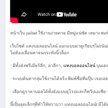
หน้าเว็บ yaibet ใช้งานง่ายดาย มีหมู่แน่ชัด เหมาะสมท
เว็บไซต์ แทงบอลออนไลน์ ออกแบบมาดูเรียบๆไม่เน้นส
ไม่ต้องเลื่อนหาจนกระทั่งนิ้วล็อก
• มีทั้งยังพรีเมียร์ลีก, ลาลีกา,
แทงบอลออนไลน์
บุนเดส
• ระบบค้นหากลุ่มใช้งานได้จริง พิมพ์ชื่อทีมปุ๊บ เจอเลย
• เลือกดูราคาบอลได้ทั้งยังแบบยุโรปและก็ทวีปเอเชีย 
นี้เป็นจุดเล็กๆที่ทำให้ทราบว่า แทงบอลออนไลน์t มิได