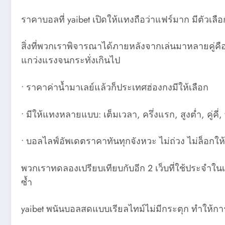
ราคาบอลที่ yaibet เปิดให้แทงถือว่าแฟร์มาก มีตัวเล
สิ่งที่พวกเราพิจารณาได้ภายหลังจากเล่นมาหลายคู่คือ 
แกว่งแรงจนกระทั่งเกินไป
• ราคาค่าน้ำมาเลย์แล้วก็ประเทศฮ่องกงมีให้เลือก
• มีให้แทงหลายแบบ: เต็มเวลา, ครึ่งแรก, สูงต่ำ, คู่คี
• บอลไลฟ์อัพเดตราคาทันทุกจังหวะ ไม่ถ่วง ไม่ล็อก
พวกเราทดลองเปรียบเทียบกับอีก 2 เว็บที่ใช้ประจำในเ
ซ้ำ
yaibet พนันบอลสดแบบเรียลไทม์ไม่มีกระตุก ทำให้การลุ