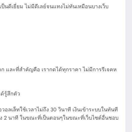
นดีเยี่ยม ไม่มีดีเลย์จนแทงไม่ทันเหมือนบางเว็บ
 และที่สำคัญคือ เรากดได้ทุกราคา ไม่มีการรีเจคห
รู้สึกตัว
อวอลเล็ทใช้เวลาไม่ถึง 30 วินาที เงินเข้าระบบในทันที
ึง 2 นาที ในขณะที่เป็นตอนๆในขณะที่เว็บไซต์อื่นชอบ