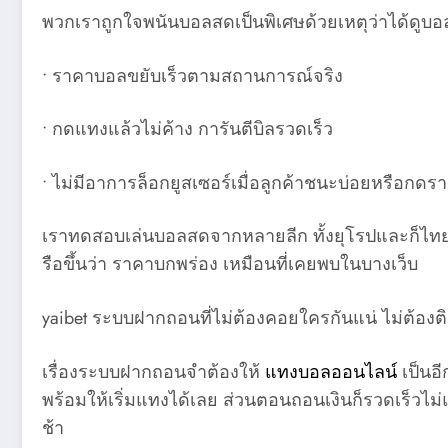
พวกเราถูกใจพนันบอลสดเป็นพิเศษด้วยเหตุว่าได้ดูบอลไ
• ราคาบอลขยับเร็วตามสถานการณ์จริง
• กดแทงแล้วไม่ค้าง การันตีบิลรวดเร็ว
• ไม่มีอาการล็อกยูสเซอร์เมื่อลูกค้าชนะบ่อยหรือกดร
เราทดสอบเล่นบอลสดจากหลายลีก ทั้งยุโรปและก็ไทยล
รือขึ้นว่า ราคาบกพร่อง เหมือนที่เคยพบในบางเว็บ
yaibet ระบบฝากถอนที่ไม่ต้องคอยใครกันแน่ ไม่ต้องติ
เรื่องระบบฝากถอนจำต้องให้
แทงบอลออนไลน์
เป็นอี
พร้อมให้เริ่มแทงได้เลย ส่วนตอนถอนเงินก็รวดเร็วไม่
ช้า