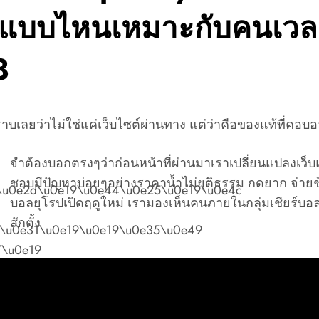
บบไหนเหมาะกับคนเวลาน้
8
ทราบเลยว่าไม่ใช่แค่เว็บไซต์ผ่านทาง แต่ว่าคือของแท้ที่ค
จำต้องบอกตรงๆว่าก่อนหน้าที่ผ่านมาเราเปลี่ยนแปลงเว็บแท
ชอบมีปัญหาบ่อยๆอย่างราคาน้ำไม่ยุติธรรม กดยาก จ่ายช้า 
บอลยุโรปเปิดฤดูใหม่ เรามองเห็นคนภายในกลุ่มเชียร์บอ
สักตั้ง