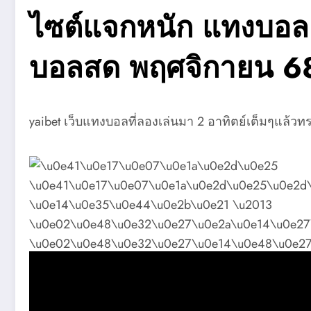
ไซต์แจกหนัก แทงบอลแ
บอลสด พฤศจิกายน 6
yaibet เว็บแทงบอลที่ลองเล่นมา 2 อาทิตย์เต็มๆแล้ว